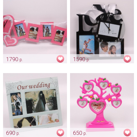
1790
1590
р.
р.
Набор свадебных рамок
Часы «Love» с фото
Арт: dv_0031
Арт: dv_0030
690
650
р.
р.