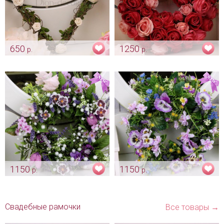
650
1250
р.
р.
Сердечко «Прованс»
Венок из розочек «Фуксия»
Арт: dv_0113
Арт: dv_0112
1150
1150
р.
р.
Веночек из цветов
Веночек из цветов «Полевой»
«Лавандовый»
Арт: dv_0097
Арт: dv_0100
Свадебные рамочки
Все товары →