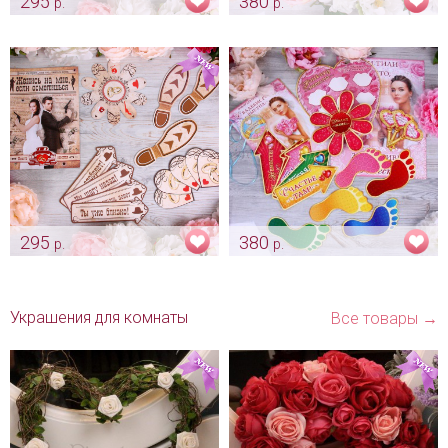
295
380
р.
р.
Свадебный набор для выкупа
Набор для выкупа невесты
«Кастинг на роль мужа»
"Между нами любовь"
лаванда
Арт: dv_0017
Арт: mel_0028
295
380
р.
р.
Наборы для выкупа "Женись
Набор для выкупа "Вместе
на мне, если осмелишься"
навсегда"
Арт: shtu_0045
Арт: dv_0066
Украшения для комнаты
Все товары →