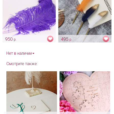
950
495
р.
р.
Перо для пожеланий
Ручка-перо для росписи
Арт: ruch_0008
Арт: ruch_0003
Нет в наличии
Смотрите также: