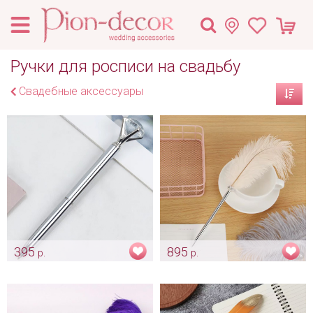
Ручки для росписи на свадьбу
Свадебные аксессуары
395
895
р.
р.
Классическая ручка с
Ручка-перо серебрянная
камнем
Арт: ruch_0022
Арт: alb_0062