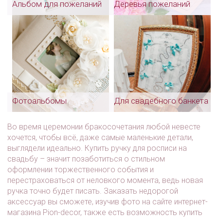
Альбом для пожеланий
Деревья пожеланий
Фотоальбомы
Для свадебного банкета
Во время церемонии бракосочетания любой невесте
хочется, чтобы всё, даже самые маленькие детали,
выглядели идеально. Купить ручку для росписи на
свадьбу – значит позаботиться о стильном
оформлении торжественного события и
перестраховаться от неловкого момента, ведь новая
ручка точно будет писать. Заказать недорогой
аксессуар вы сможете, изучив фото на сайте интернет-
магазина Pion-decor, также есть возможность купить