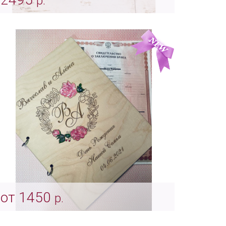
р.
Папка для свидетельства о заключении
брака с вашим дизайном
Арт: Indv_0045
от 1450
р.
Деревянная обложка для свидетельства
"Розовые анемоны"