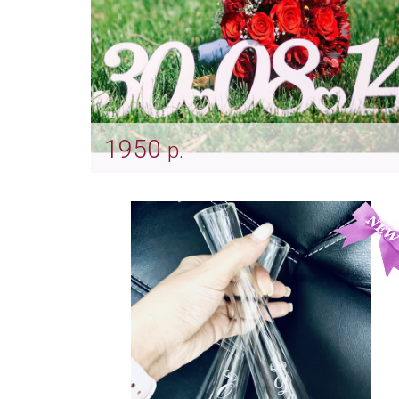
1950
р.
Дата свадьбы - персонализация -
лазерная резка на заказ
Арт: fot_0093