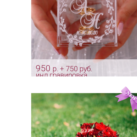
950
р. + 750 руб.
инд.гравировка
Акриловая коробочка для свадебных
колец "Crystal"
Арт: indv_0021