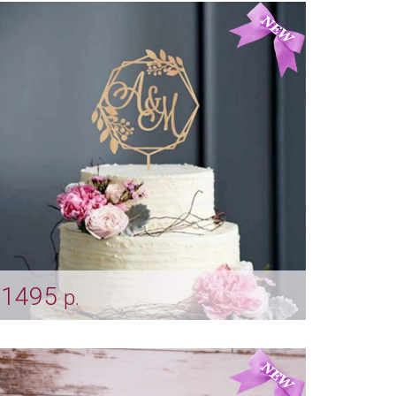
Арт: indv_0042
1495
р.
Свадебный топпер с именами жениха и
невесты
Арт: indv_0039