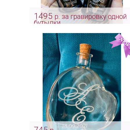
1495
р. за гравировку одной
бутылки
Индивидуальная гравировка на
свадебных бутылках
Арт: Indv_0048
745