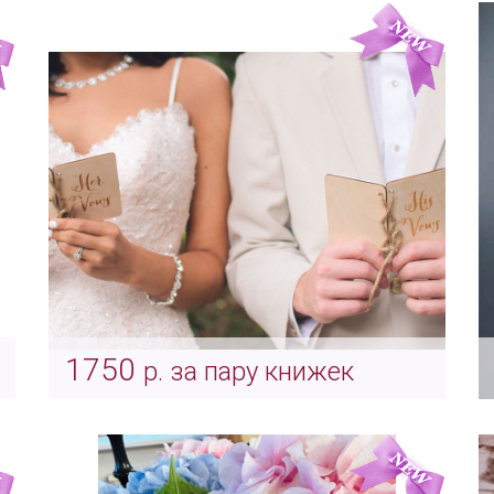
Индивидуальные бокалы «Инициалы»
молодожёнов
Арт: Indv_0043
1750
р. за пару книжек
Свадебная клятва
Арт: indv_0040