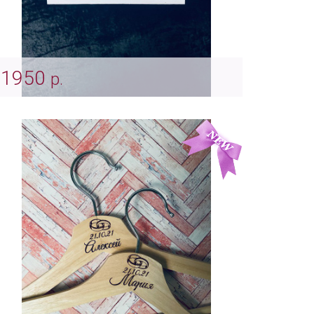
1950
р.
Белоснежная шкатулка для колец с
вашими именами
Арт: Indv_0049