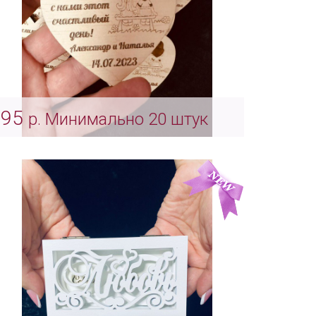
95
р. Минимально 20 штук
Магниты на свадьбу - Love is
Арт: Indv_0055