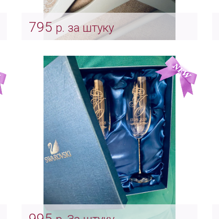
795
р. за штуку
Белая вешалка для костюма жениха и
платья невесты “White”
Арт: mel_0227
995