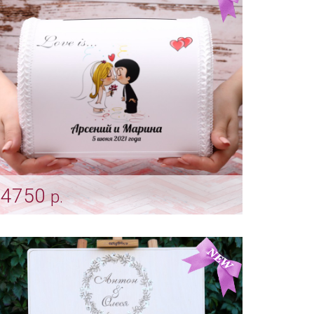
4750
р.
Шкатулка для конвертов "Love is" с
вашими именами, инициалами и датой
свадьбы
Арт: indv_0036