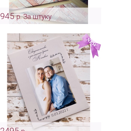
945
р. За штуку
Деревянная вешалка для свадьбы с
индивидуальной гравировкой
Арт: Indv_0047
2495