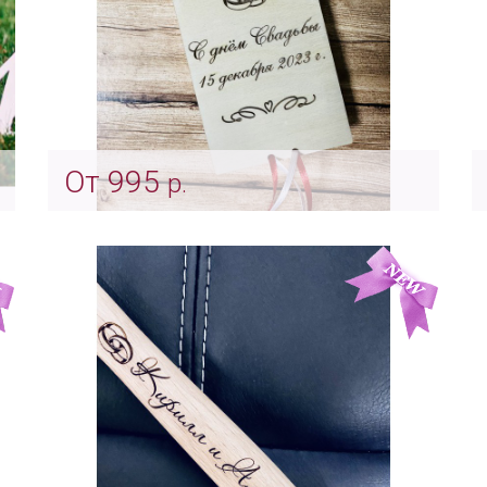
От 995
р.
Подарочная шкатулка - конверт для
денег на свадьбу с индивидуальной
гравировкой
Арт: Indv_0056