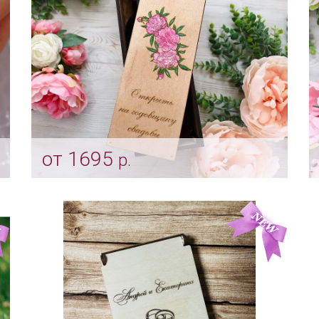
от 1695
р.
Винная церемония - индивидуальный
дизайн "Пионы"
Арт: shtu_0209