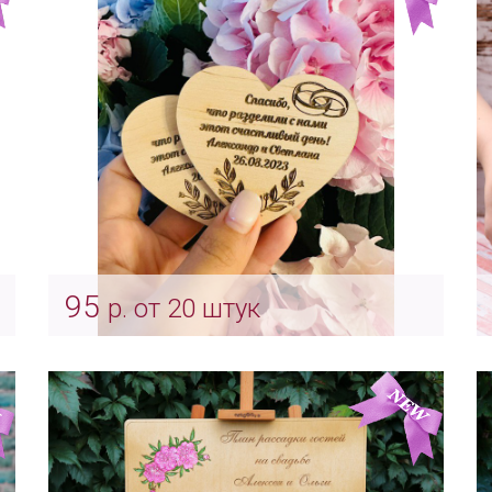
95
р. от 20 штук
Свадебные магниты
Арт: indv_0037