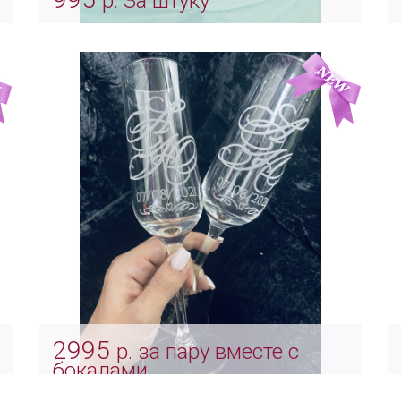
р. За штуку
Гравировка на бокалах сваровски
Swarovski
Арт: Indv_0046
2995
р. за пару вместе с
бокалами