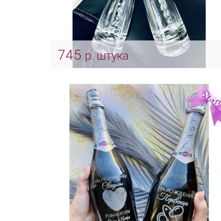
745
р. штука
Гравировка на боковых колбах для
песочной церемонии
Арт: Indv_0054