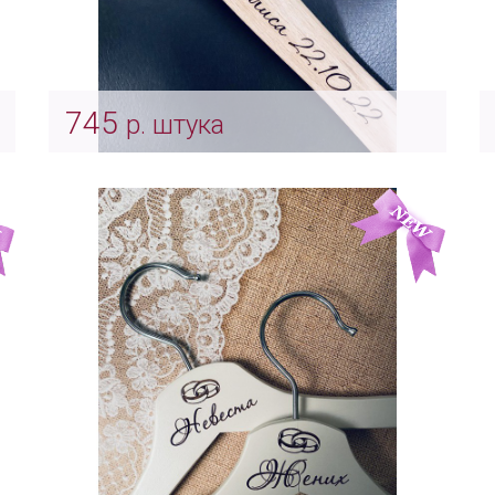
745
р. штука
Гравировка имен Молодоженов на
молотке
Арт: Indv_0053