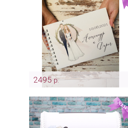
2495
р.
Книга-альбом пожеланий с вашей
картинкой
Арт: indv_0038