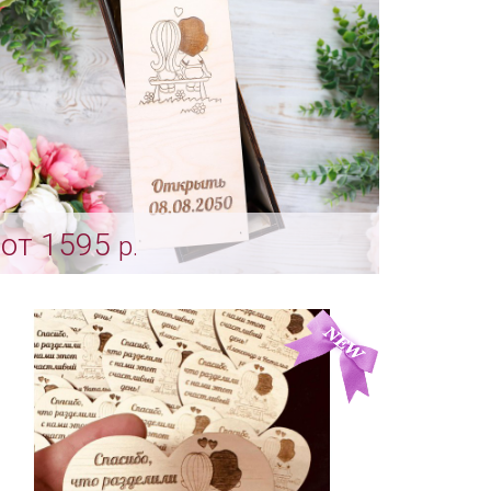
от 1595
р.
Винная церемония - индивидуальный
дизайн "Love is"
Арт: shtu_0207