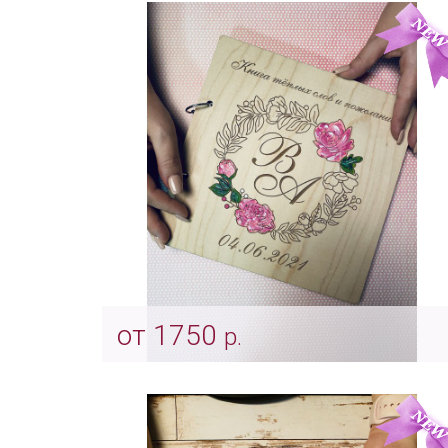
Арт: Indv_0044
от 1750
р.
Альбом для пожеланий "Розовые
анемоны"
Арт: indv_0041