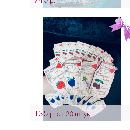
р.
Индивидуальная гравировка на
песочной церемонии
Арт: Indv_0047
135
р. от 20 штук
Магниты на свадьбу "Свадебное
варенье"