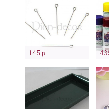
145
43
р.
Булавки-иголки
Крас
Арт: ukr_0067
Арт: u