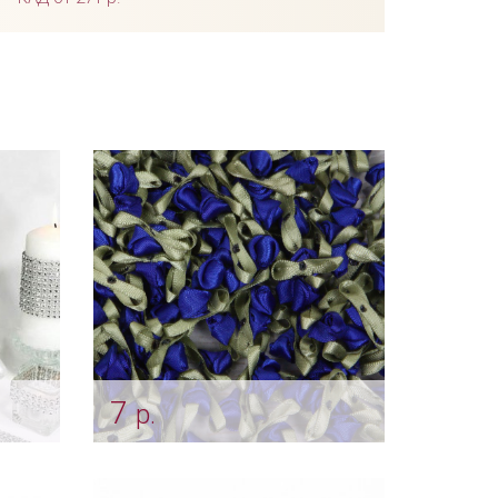
7
р.
для
Розы для декора "Синие
бутоны"
Арт: ukr_0035