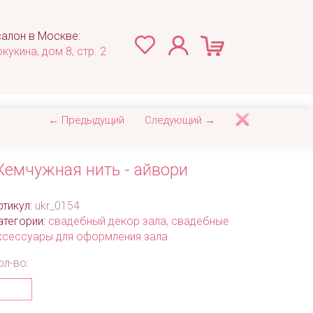
алон в Москве:
окукина, дом 8, стр. 2
← Предыдущий
Следующий →
емчужная нить - айвори
ртикул:
ukr_0154
атегории:
свадебный декор зала
,
свадебные
ксессуары для оформления зала
ол-во: