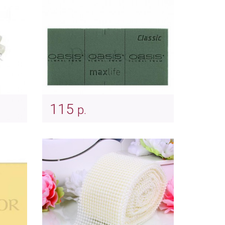
115
р.
Основа для букетов (оазис -
флористическая пена)
Арт: ukr_0099