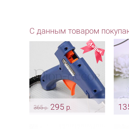
С данным товаром покупа
295
13
р.
365
р.
Клеевой пистолет
Хрус
Арт: ukr_0069
Арт: u