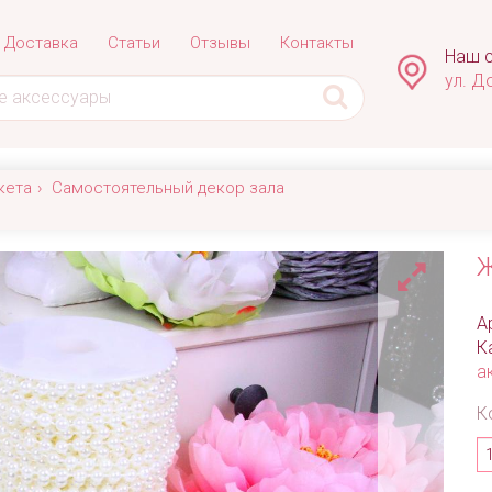
Доставка
Статьи
Отзывы
Контакты
Наш с
ул. Д
кета
Самостоятельный декор зала
Ж
А
К
а
К