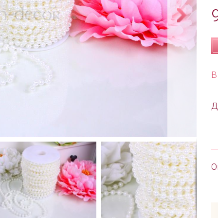
В
Д
О