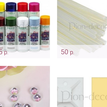
5
50
р.
р.
ка - спрей
Стержни для клеевого
пистолета
kr_0068
Арт: ukr_0070