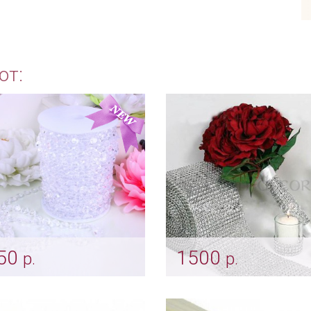
ют:
50
1500
р.
р.
тальная нить для декора
Лента имитация страз 
декора
kr_0156
Арт: ukr_0030