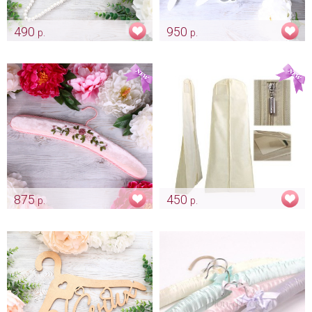
490
950
р.
р.
Жемчужная вешалка для
Вешалка с именем Жениха и
платья
Невесты
Арт: mel_0072_белый
Арт: mel_0087
875
450
р.
р.
Велюровая вешалка
Чехол для свадебного платья
"Пепельная роза"
Арт: mel_0101
Арт: mel_0102