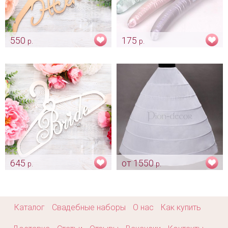
550
175
р.
р.
Золотая вешалка "Жених"
Вешалка для свадебного
платья невесты
Арт: mel_0026
Арт: mel_0040
645
от 1550
р.
р.
Вешалка для платья «Bride»
Подъюбник (кольца) под
платье
Арт: mel_0174
Арт: mel_0140
Каталог
Свадебные наборы
О нас
Как купить