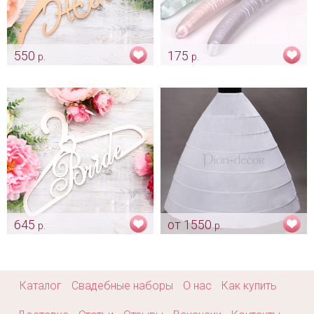
550
175
р.
р.
Золотая вешалка "Жених"
Вешалка для свадебного
платья невесты
Арт: mel_0026
Арт: mel_0040
645
от 1550
р.
р.
Вешалка для платья «Bride»
Подъюбник (кольца) под
платье
Арт: mel_0174
Арт: mel_0140
Каталог
Свадебные наборы
О нас
Как купить