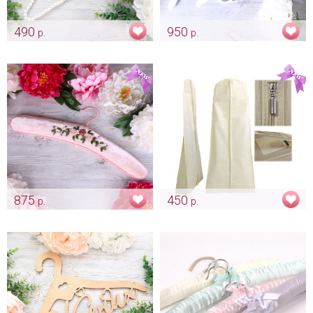
490
950
р.
р.
Жемчужная вешалка для
Вешалка с именем Жениха и
платья
Невесты
Арт: mel_0072_белый
Арт: mel_0087
875
450
р.
р.
Велюровая вешалка
Чехол для свадебного платья
"Пепельная роза"
Арт: mel_0101
Арт: mel_0102