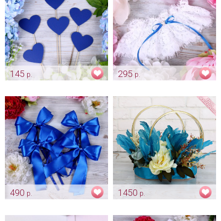
145
295
р.
р.
Синие сердечки для фото
Синяя подвязка невесты
"Queen"
Арт: fot_0002
Арт: podv_0019
490
1450
р.
р.
Синие банты на авто
Сине-бирюзовое украшение
на авто "Гэтсби"
Арт: avt_0136
Арт: avt_0093