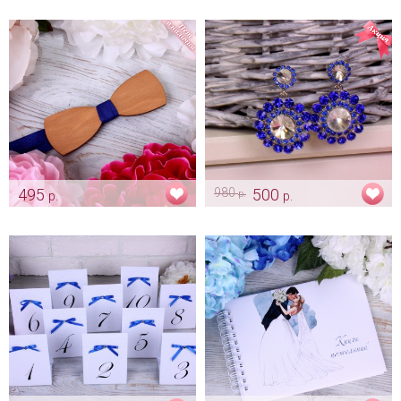
индиго"
Арт: gr_0106
Арт: dv_0012
495
980
500
р.
р.
р.
Деревянная бабочка "Classic"
Серьги «Studio» индиго
индиго
Арт: ser_0407
Арт: gr_0011