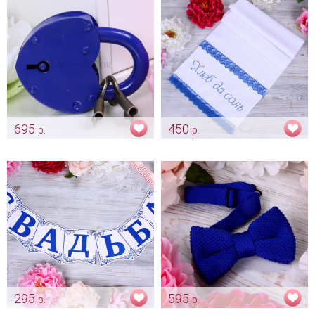
695
450
р.
р.
Большой замочек «На мост» -
Рушник с вышивкой "Хлеб да
синий
соль" индиго
Арт: shtu_0005 синий
Арт: rush_0015
295
595
р.
р.
Гирлянда "Свадьба - цвета
Вязанная бабочка "Индиго"