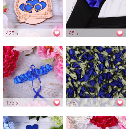
425
95
р.
р.
Подставочка для колец -
Бутоньерка для жениха
индиго "Вместе навсегда"
"Атласная розочка - синяя"
Арт: pod_0040
Арт: gr_0216
175
7
р.
р.
Подвязка "Classic" синяя
Розы для декора "Синие
бутоны"
Арт: podv_0088
Арт: ukr_0035