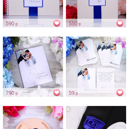
590
550
р.
р.
Альбом для теплых слов и
Синяя папка "Для
пожеланий гостей "Синий"
свидетельства о заключении
счастливого брака"
Арт: alb_0019
Арт: pap_0079
790
59
р.
р.
Свадебная папка «Пара
Приглашение «Пара
молодоженов» - новый
молодоженов»
формат свидетельства А4
Арт: pr_0038
Арт: pap_0177