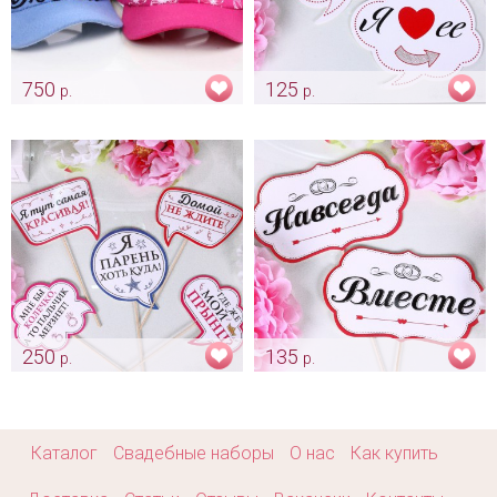
750
125
р.
р.
Кепка для жениха и невесты
Набор облачков для фото
«Люблю»
Арт: fot_0098
Арт: fot_0141
250
135
р.
р.
Фотобутафория «Где мой
Облачка для фото «Вместе
ПрЫнц»
навсегда»
Арт: fot_0147
Арт: fot_0151
Каталог
Свадебные наборы
О нас
Как купить