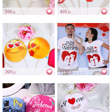
590
495
р.
р.
Сердца «Муж и Жена»
Набор для фотосессии
«Принцесса»
Арт: fot_0111
Арт: fot_0120
395
1150
р.
р.
Набор смайлов для фото
Футболка «Just Married»
«Love»
Арт: mel_0164
Арт: fot_0135