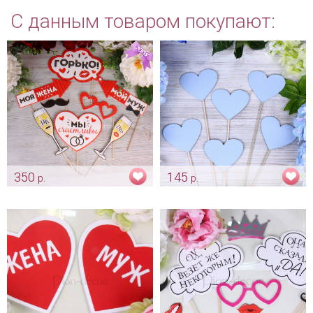
С данным товаром покупают:
350
145
р.
р.
Набор фотобутафория
Голубые сердечки для фото
«Горько»
Арт: shtu_0043
Арт: fot_0027