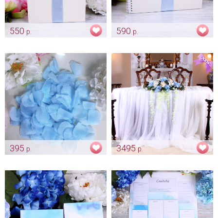
550
590
р.
р.
Папка «Серебристо-голубая»
Альбом для пожеланий
"Серебристо-голубой"
Арт: pap_0041
Арт: alb_0010
395
3495
р.
р.
Нежно-голубые лепестки (300
Композиция на стол жениха
шт.)
и невесты "Роза и голубая
гортензия"
Арт: kor_0072
Арт: ukr_0017