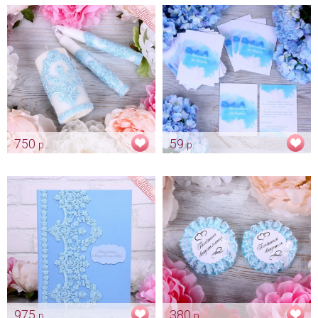
акварель" - новый формат
Арт: pod_0017
свидетельства А4
Арт: pap_0013
750
59
р.
р.
Домашний очаг "Небесно-
Приглашение «Голубая
голубой"
акварель»
Арт: svch_0058
Арт: pr_0012
975
380
р.
р.