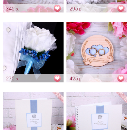
345
295
р.
р.
Бабочка "Небесно голубая"
Подвязка с голубой лентой
"Queen"
Арт: gr_0098
Арт: podv_0020
275
425
р.
р.
Бутоньерка для жениха
Сердечко под обручальные
"Серенити" голубая
кольца "Вместе навсегда" -
серенити
Арт: gr_0025
Арт: pod_0025