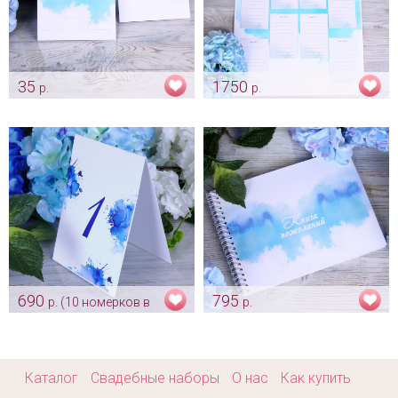
35
1750
р.
р.
Рассадочная карточка
Набор для рассадки гостей
"Голубая акварель"
«Голубая акварель»
Арт: card_0018
Арт: ras_0014
690
795
р. (10 номерков в
р.
комплекте)
Книга для пожеланий и
теплых слов "Голубая
Номерки на свадьбу на столы
акварель"
"Голубая акварель"
Арт: alb_0045
Арт: nom_0007
Каталог
Свадебные наборы
О нас
Как купить