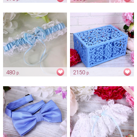
Папка "Небесно-голубая"
Комплект для свидетелей
"Кружевной" цвет нежно
Арт: pap_0004
голубой
Арт: shtu_0091
480
2150
р.
р.
Цветные кружевные подвязки
Коробка для конвертов
«Голубая»
«Узоры» небесно-голубого
цвета
Арт: podv_0115_голубая
Арт: sun_0043_небесно-голубой