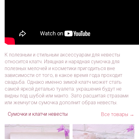
К полезным и стильным аксессуарам для невесты
относится клатч. Изящная и нарядная сумочка для
полезных мелочей и косметики пригодиться вне
зависимости от того, в какое время года проходит
свадьба. Однако именно зимой клатч может стать
самой яркой деталью туалета: украшения будут не
видны под шубой или манто. Зато расшитая стразами
или жемчугом сумочка дополнит образ невесты.
Сумочки и клатчи невесты
Все товары →