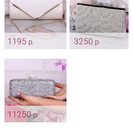
1195
3250
р.
р.
Сумочка для невесты
Сумочка «Жемчужина»
"Конверт" айвори
Арт: klch_0104
Арт: klch_0003
11250
р.
Серебряный клатч
"Узоры"