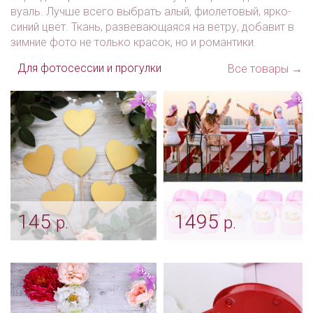
вуаль. Лучше всего выбрать алый, фиолетовый, ярко-
синий цвет. Ткань, развевающаяся на ветру, добавит в
зимние фото не только красок, но и романтики.
Для фотосессии и прогулки
Все товары →
145
1495
р.
р.
Золотые сердечки для
Кепка "Bride" и
фото
бейсболка "Team bride"
для девичника
Арт: shtu_0214
Арт: mel_0206