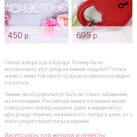
450
695
р.
р.
Хештег для
Свадебные замочки -
фотосессии «Счастье»
большой красный
Арт: fot_0044
Арт: shtu_0005 красный
Сейчас в моде усы и борода. Почему бы не
использовать этот тренд на зимней свадьбе? Гости и
жених с невестой смогут от души посмеяться и заодно
согреться.
Зимние аксессуары могут быть не только забавными,
но и полезными. Российская зима в последнее время
совершенно непредсказуема: даже в январе могут
идти дожди. Конечно, важней всего погода в доме, но о
зонте следует позаботиться заранее.
Аксессуары для жениха и невесты