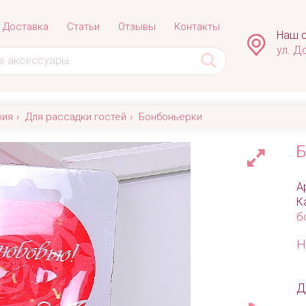
Доставка
Статьи
Отзывы
Контакты
Наш с
ул. Д
фия
Для рассадки гостей
Бонбоньерки
Б
А
К
б
Н
Д