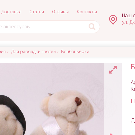
Доставка
Статьи
Отзывы
Контакты
Наш с
ул. Д
фия
Для рассадки гостей
Бонбоньерки
Б
А
К
Н
Д