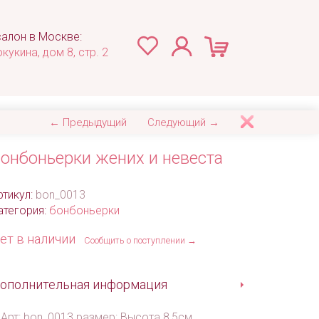
алон в Москве:
окукина, дом 8, стр. 2
← Предыдущий
Следующий →
онбоньерки жених и невеста
ртикул:
bon_0013
атегория:
бонбоньерки
ет в наличии
Сообщить о поступлении →
ополнительная информация
Арт: bon_0013 размер: Высота 8,5см.