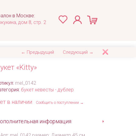
алон в Москве:
окукина, дом 8, стр. 2
← Предыдущий
Следующий →
укет «Kitty»
ртикул:
mel_0142
атегория:
букет невесты - дублер
ет в наличии
Сообщить о поступлении →
ополнительная информация
Арт: mel_0142 размер: Диаметр 45 см.