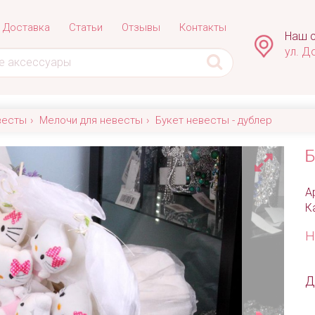
Доставка
Статьи
Отзывы
Контакты
Наш с
ул. Д
весты
Мелочи для невесты
Букет невесты - дублер
Б
А
К
Н
Д