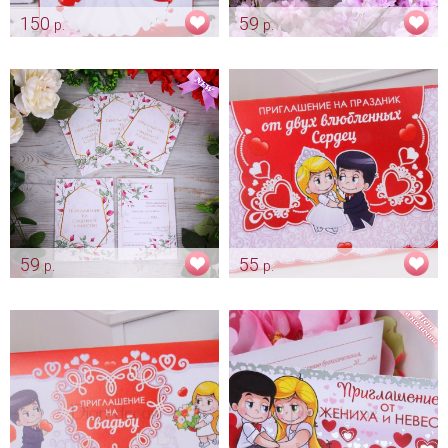
150
59
р.
р.
Плакат «Love is»
Мультяшное приглашение
"Парочка на велосипеде"
Арт: dv_0119
Арт: pr_0028
59
55
р.
р.
Приглашение «Райская
Приглашение «Love is - от двух
ягодка»
влюбленных сердец»
Арт: pr_0031
Арт: pr_0032