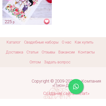
225
р.
Оригинальный рушник "Love
is"
Арт: rush_0018
Каталог
Свадебные наборы
О нас
Как купить
Доставка
Статьи
Отзывы
Вакансии
Контакты
Оптом
Задать вопрос
Copyright © 2009-2026 гг. Компания
«Пион-Декор»
Создание сайта - «Elart»