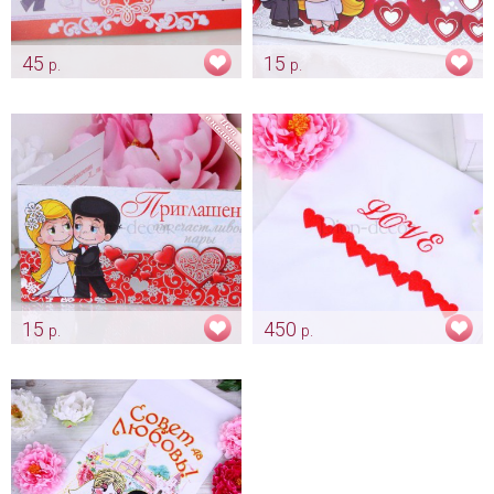
45
15
р.
р.
Приглашение «Love is -
Приглашение «Love is - от
парочка»
жениха и невесты»
Арт: pr_0034
Арт: pr_0059
15
450
р.
р.
Приглашение «Love is -
Красный рушник «Love»
свадебная пара»
Арт: rush_0167
Арт: pr_0060