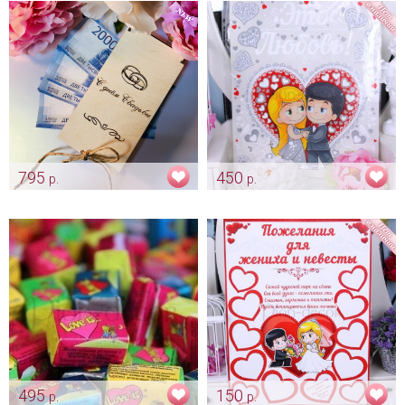
795
450
р.
р.
Коробка для подарка «С днем
Набор наклеек на авто «Love
Свадьбы»
is»
Арт: pr_0065
Арт: avt_0157
495
150
р.
р.