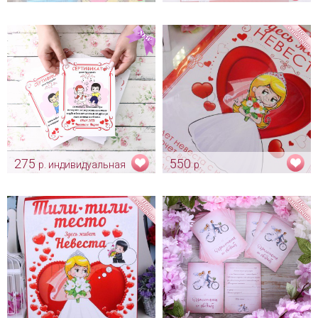
Жевательная резинка "Love
Плакат для пожеланий «Love
is..."
is»
Арт: bon_0012
Арт: alb_0144
275
550
р. индивидуальная
р.
штука
Выкуп в стиле «Love is»
Арт: dv_0116
Комплект сертификатов для
конкурсов «Love is»
индивидуальный дизайн
Арт: shtu_0199