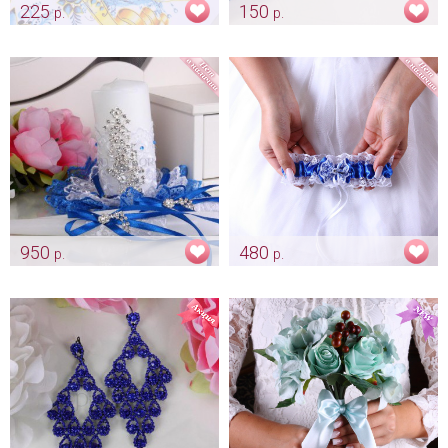
225
150
р.
р.
Голубой рушник для каравая
Родительские свечи «Индиго»
«Лебеди»
Арт: svch_0195
Арт: rush_0155
950
480
р.
р.
Домашний очаг «Кружево
Цветные кружевные подвязки
цвета индиго»
«Индиго»
Арт: svch_0157
Арт: podv_0115 индиго