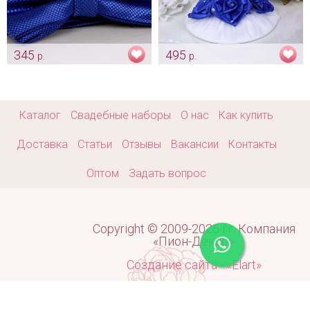
345
495
р.
р.
Бабочка цвета индиго
Тарелка для битья «Синие
розы»
Арт: gr_0035
Арт: shtu_0196
Каталог
Свадебные наборы
О нас
Как купить
Доставка
Статьи
Отзывы
Вакансии
Контакты
Оптом
Задать вопрос
Copyright © 2009-2026 гг. Компания
«Пион-Декор»
Создание сайта - «Elart»