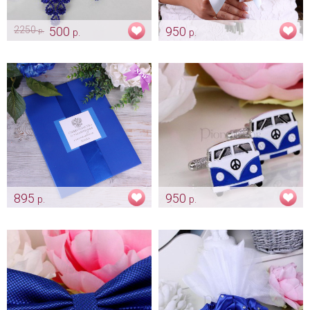
2250
500
950
р.
р.
р.
Серьги «Majesty» синие
Букет «Сине-голубая
гортензия»
Арт: ser_0376
Арт: mel_0105
895
950
р.
р.
Папка «Синяя с гербом» -
Запонки «Фольцваген»
новый формат
Арт: gr_0191
свидетельства А4
Арт: pap_0215