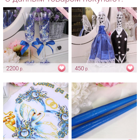
2200
450
р.
р.
Фужеры «Синее кружево»
Синие наряды на шампанское
Арт: bok_0271
Арт: sham_0126