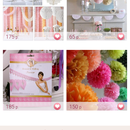
175
65
р.
р.
Гирлянда декоративная
Помпоны из бумаги - размер
мини 25 см.
Арт: ukr_0016
Арт: ukr_0031 маленький
185
150
р.
р.
Гирлянда «Розовые сердечки»
Помпоны из бумаги - размер
макси 38 см.
Арт: ukr_0075
Арт: ukr_0031 большой