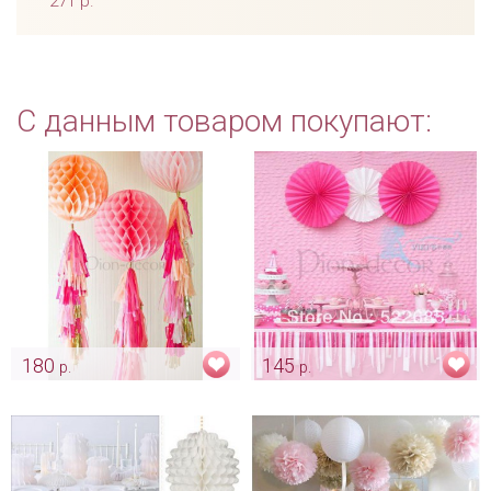
271 р.
С данным товаром покупают:
180
145
р.
р.
Помпоны для декора
Фант декоративный
Арт: ukr_0013
Арт: ukr_0014