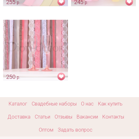
255
245
р.
р.
Лента атласная узкая - 12 мм
Лента - органза для декора
Арт: ukr_0012
Арт: ukr_0028
250
р.
Кружево для декора
Арт: ukr_0029
Каталог
Свадебные наборы
О нас
Как купить
Доставка
Статьи
Отзывы
Вакансии
Контакты
Оптом
Задать вопрос