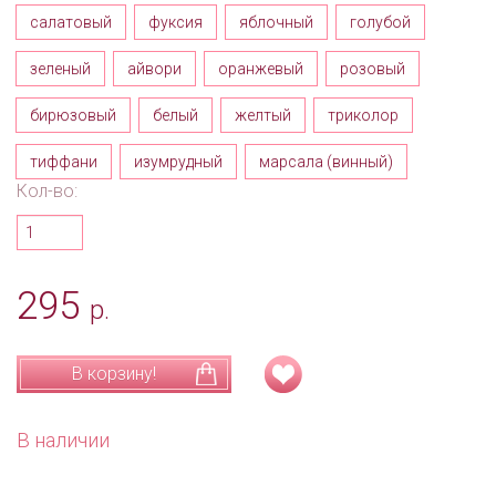
салатовый
фуксия
яблочный
голубой
зеленый
айвори
оранжевый
розовый
бирюзовый
белый
желтый
триколор
тиффани
изумрудный
марсала (винный)
Кол-во:
295
р.
В корзину!
В наличии