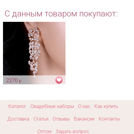
С данным товаром покупают:
2270
р.
Свадебные серьги "Gold
crystal"
Арт: ser_0002
Каталог
Свадебные наборы
О нас
Как купить
Доставка
Статьи
Отзывы
Вакансии
Контакты
Оптом
Задать вопрос