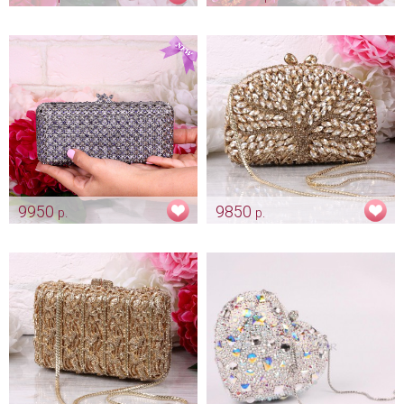
Эксклюзивная сумочка
Серебряный клатч "Узоры"
"Бантик" silver
Арт: klch_0028
Арт: klch_0017
9950
9850
р.
р.
Эксклюзивный клатч "Mia -
Эксклюзивный клатч "Gold
Lavander" на выпускной бал
Tree"
Арт: klch_0083
Арт: klch_0006