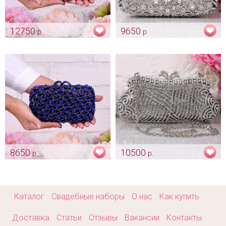
12750
9650
р.
р.
Эксклюзивная сумочка
Клатч «Старинный» -
"Silver Gatsby"
серебристый
Арт: klch_0136
Арт: klch_0137
8650
10500
р.
р.
Клатч «Индиго» эксклюзив
Роскошный клатч «Aimee»
Арт: klch_0165
Арт: klch_0237
Каталог
Свадебные наборы
О нас
Как купить
Доставка
Статьи
Отзывы
Вакансии
Контакты