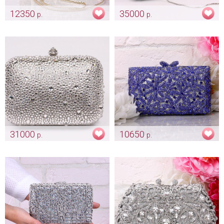
12350
35000
р.
р.
Эксклюзивный клатч «Venice»
Клатч - сердце Swarovski
gold
Арт: Арт: klch_0031-sw
Арт: klch_0019
31000
10650
р.
р.
Серебристый клатч из
Клатч "Chamomile" blue -
кристалов Сваровски.
эксклюзив
Арт: klch_0041
Арт: klch_0064