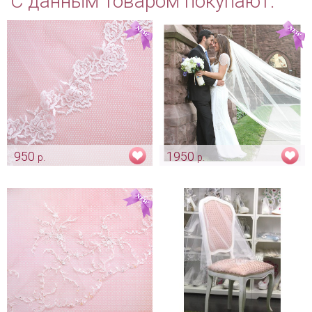
С данным товаром покупают:
950
1950
р.
р.
Двухьярусная фата с белыми
Длинная фата для невесты
розами
Арт: mel_0173
Арт: diad_0130