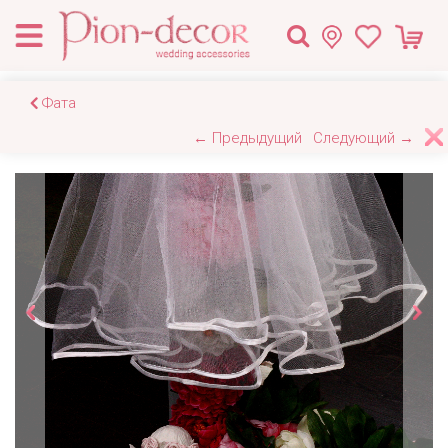
Фата
← Предыдущий
Следующий →