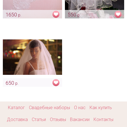
1650
550
р.
р.
Фата белая «Анжелина»
Фата с атласной лентой
-айвори
Арт: diad_0351
Арт: diad_0173
650
р.
Фата "La perla"
Арт: diad_0446
Каталог
Свадебные наборы
О нас
Как купить
Доставка
Статьи
Отзывы
Вакансии
Контакты