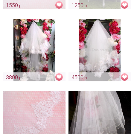
1550
1250
р.
р.
Кружевная фата "Айвори с
Легкая фата с легкой
пайетками"
вышивкой
Арт: diad_0266
Арт: diad_0137
3800
4500
р.
р.
Длинная фата с широким
Фата «Амариллисы»
кружевом
Арт: diad_0349
Арт: diad_0347