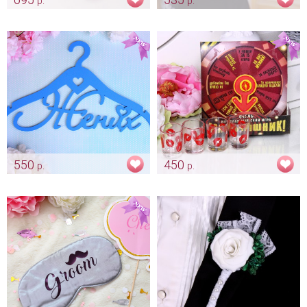
р.
р.
Белые тапочки для утра
Подтяжки для стильного
жениха "Groom"
жениха
Арт: gr_0022
Арт: gr_0052
550
450
р.
р.
Вешалка для костюма
Игра для мальчишника
жениха "Индиго"
«Веселая рулетка»
Арт: gr_0110
Арт: gr_0204