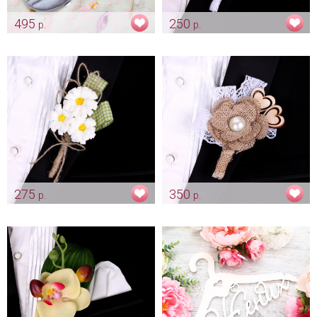
495
250
р.
р.
Маска для сна для жениха
Бутоньерка для жениха
"Groom"
"Classic"
Арт: gr_0234
Арт: gr_0003
275
350
р.
р.
Бутоньерка для жениха
Бутоньерка для жениха
"Ромашки"
"Natural"
Арт: gr_0005
Арт: gr_0007