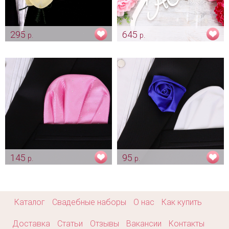
295
645
р.
р.
Бутоньерка "Орхидея айвори"
Вешалка «Для жениха»
Арт: gr_0061
Арт: gr_0202
145
95
р.
р.
Платочек для жениха "Нежно
Бутоньерка для жениха
розовый"
"Атласная розочка - синяя"
Арт: gr_0207
Арт: gr_0216
Каталог
Свадебные наборы
О нас
Как купить
Доставка
Статьи
Отзывы
Вакансии
Контакты