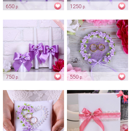
650
1250
р.
р.
Подушечка "Лавандовый сад"
Альбом "Лавандовый сад"
Арт: pod_0097
Арт: alb_0070
750
550
р.
р.
Домашний очаг - лавандовый
Блюдце для колец
"Лавандовый веночек"
Арт: svch_0060
Арт: pod_0127