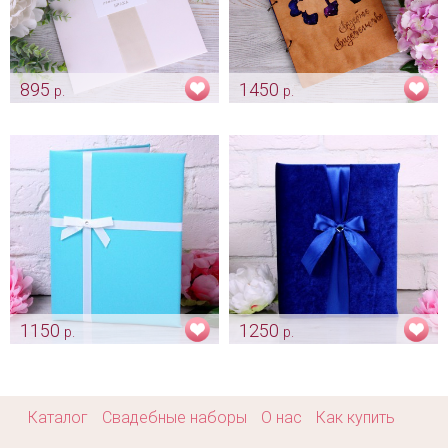
895
1450
р.
р.
"Айвори папка с гербом» -
Обложка для свадебного
новый формат
свидетельства "To the moon
свидетельства А4
and back"
Арт: pap_0159
Арт: pap_0018
1150
1250
р.
р.
Папка «Tiffany & Co»
Папка «Бархатное индиго»
Арт: pap_0034
Арт: pap_0129
Каталог
Свадебные наборы
О нас
Как купить