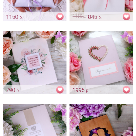
1150
1150
845
р.
р.
р.
Фиолетовая подушечка для
Папка «Sarme»
колец "Domeniсo"
Арт: pap_0190
Арт: pod_0072
790
1995
р.
р.
Папка для свидетельства
Папка "Domenika -пепельная
"Garden Rose" - новый
роза"
формат свидетельства А4
Арт: pap_0029
Арт: pap_0012