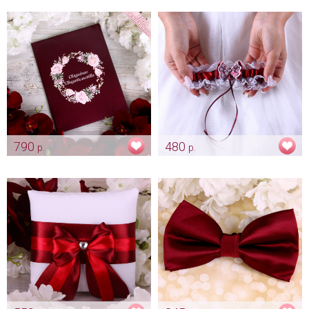
Арт: svch_0176
Арт: pap_0200
790
480
р.
р.
Папка «Ретро марсала»
Цветные кружевные подвязки
«Марсала»
Арт: pap_0087
Арт: podv_0115 марсала