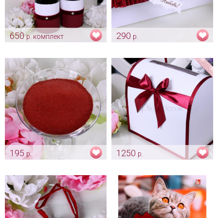
650
290
р. комплект
р.
Комплект тубусов на
Конверт для подарка
свадебное шампанское
«Марсала»
«Passion»
Арт: pr_0041
Арт: sham_0193
195
1250
р.
р.
Песок «Марсала» для
Сундук для подарков
церемонии
«Марсала»
Арт: pes_0056
Арт: sun_0005