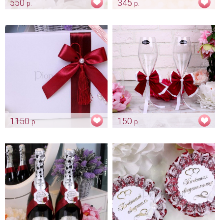
550
345
р.
р.
Подушка «Passion»
Бабочка «Марсала»
Арт: pod_0188
Арт: gr_0196
1150
150
р.
р.
Книга пожеланий «Passion»
Украшение «Марсала» на
бокалы на свадьбу
Арт: alb_0118
Арт: bok_0287