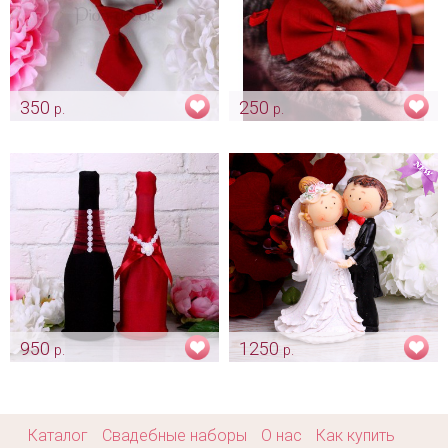
350
250
р.
р.
Галстук «Марсала» для
Свадебная бабочка
свадебных животных)
«Марсала» для кошечки или
собаки
Арт: shtu_0204_марсала
Арт: shtu_0203_марсала
950
1250
р.
р.
Стрейчевые наряды "Passion"
Фигурка «Милые мультяшки»
Арт: sham_0094
Арт: trt_0135
Каталог
Свадебные наборы
О нас
Как купить