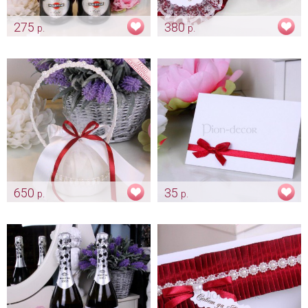
275
380
р.
р.
Комплект лент на
Комплект для свидетелей
шампанское «Марсала»
«Кружевной» цвет марсала
Арт: sham_0139
Арт: shtu_0190 марсала
650
35
р.
р.
Корзиночка для колец
Карточка для имени гостя
«Passion»
«Бант марсала»
Арт: pod_0197
Арт: card_0031