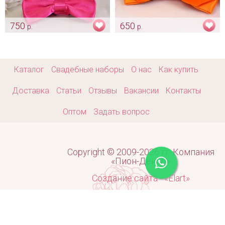
750
650
р.
р.
Комплект бабочка и
Бархатная бабочка «Orange»
платочек «Фуксия»
Арт: gr_0126
Арт: gr_0163
Каталог
Свадебные наборы
О нас
Как купить
Доставка
Статьи
Отзывы
Вакансии
Контакты
Оптом
Задать вопрос
Copyright © 2009-2026 гг. Компания
«Пион-Декор»
Создание сайта - «Elart»