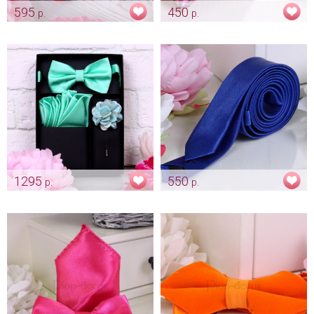
595
450
р.
р.
Вязанная бабочка "Красная"
Бабочка «Лиловая в клетку»
Арт: gr_0030
Арт: gr_0044
1295
550
р.
р.
Комплект для жениха
Галстук-карандаш «Синий»
"Groom" мятная
Арт: gr_0199
Арт: gr_0050