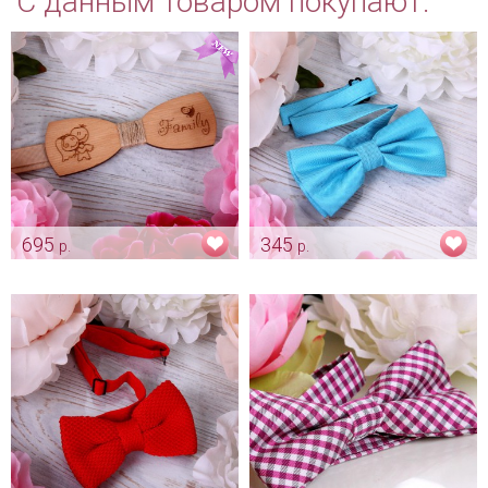
С данным товаром покупают:
695
345
р.
р.
Деревянная бабочка для
Бабочка "Насыщенная
жениха "Милая парочка"
тиффани"
Арт: gr_0012
Арт: gr_0001