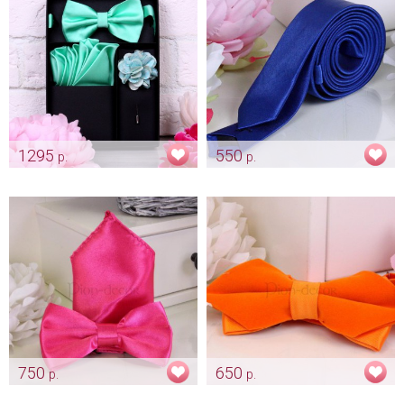
1295
550
р.
р.
Комплект для жениха
Галстук-карандаш «Синий»
"Groom" мятная
Арт: gr_0199
Арт: gr_0050
750
650
р.
р.
Комплект бабочка и
Бархатная бабочка «Orange»