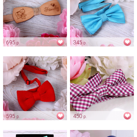
695
345
р.
р.
Деревянная бабочка для
Бабочка "Насыщенная
жениха "Милая парочка"
тиффани"
Арт: gr_0012
Арт: gr_0001
595
450
р.
р.
Вязанная бабочка "Красная"
Бабочка «Лиловая в клетку»
Арт: gr_0030
Арт: gr_0044