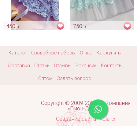
450
750
р.
р.
Подвязка «Regina» цвета
Подвязка «Кружева
лаванды
тиффани»
Арт: podv_0157
Арт: podv_0159
Каталог
Свадебные наборы
О нас
Как купить
Доставка
Статьи
Отзывы
Вакансии
Контакты
Оптом
Задать вопрос
Copyright © 2009-2026 гг. Компания
«Пион-Декор»
Создание сайта - «Elart»