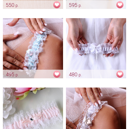
550
595
р.
р.
Подвязка невесты с красной
Свадебная маска невесты с
атласной лентой "Heart"
жемчужинами «Lace»
Арт: podv_0016
Арт: podv_0117
495
480
р.
р.
Подвязка "Me to you"
Цветные кружевные подвязки
«Белая»
Арт: podv_0080
Арт: podv_0115 белая