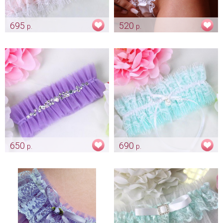
695
520
р.
р.
Подвязка «Smoky rose»
Подвязка для невесты
«Natural»
Арт: podv_0166
Арт: podv_0167
650
690
р.
р.
Подвязка «Ballerina» лаванда
Подвязка «Pearl and lace»
мята
Арт: podv_0170 лаванда
Арт: podv_0171 мята