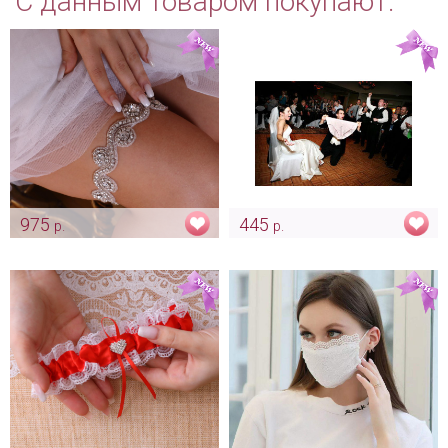
С данным товаром покупают:
975
445
р.
р.
Подвязка со стразами
"Огромные красные
"Strass"
кружевные труселя" для
конкурса с подвязкой
Арт: podv_0008
Арт: podv_0013