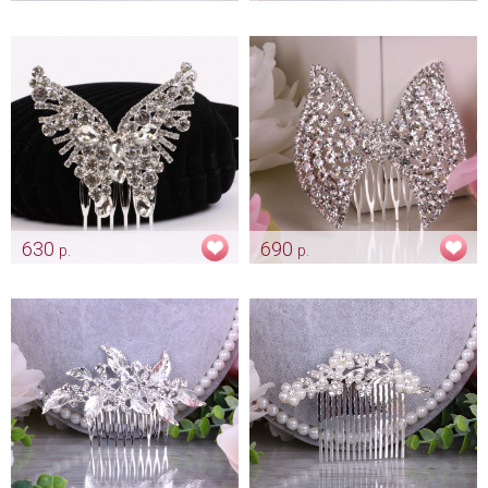
Гребень-шпилька "Gold
Гребень-шпилька «Золотые
Gatsby"
лепесточки»
Арт: diad_0073
Арт: diad_0088
630
690
р.
р.
Гребень «Бабочка»
Гребень «Бант»
Арт: diad_0089
Арт: diad_0243