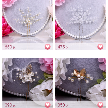
Арт: diad_0442
Арт: diad_0024
650
475
р.
р.
Шпилька-гребень «Pearl gold»
Гребень-цветок "Crystal"
Арт: diad_0044
Арт: diad_0047
390
350
р.
р.