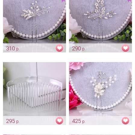
310
290
р.
р.
Гребень-шпилька «Виалетта»
Гребень-шпилька «Изабель»
Арт: diad_0175
Арт: diad_0340
295
425
р.
р.
Прозрачный гребень для
Гребень-шпилька для невесты
фаты
"Milinda"