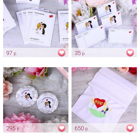
97
35
р.
р.
Приглашение "Love is"
Именная гостевая карточка
на свадьбу "Love is"
Арт: pr_0005
Арт: card_0001
295
650
р.
р.
Значки для свидетелей Love is
Рушник с сердцем "Love is"