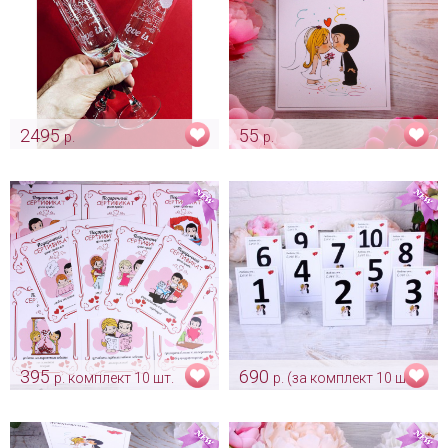
2495
55
р.
р.
Именные свадебные бокалы
Наклейка "Love is " на
"Love is"
свадебный напиток
Арт: bok_0004
Арт: sham_0151
395
690
р. комплект 10 шт.
р. (за комплект 10 шт)
Комплект сертификатов для
Комплект номерков на столы
подарков на конкурсы "Love
гостей "Love is"
is"
Арт: nom_0005
Арт: shtu_0020