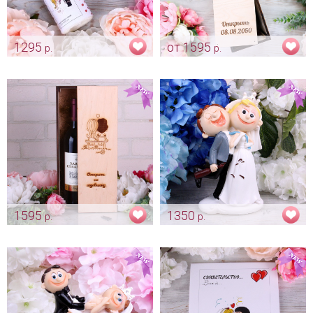
1295
от 1595
р.
р.
Набор свадебных свечей
Винная церемония -
«Love is»
индивидуальный дизайн "Love
is"
Арт: svch_0161
Арт: shtu_0207
1595
1350
р.
р.
Винная церемония "Love is..."
Фигурка «Жених на веселе с
винишком»
Арт: shtu_0042
Арт: trt_0176