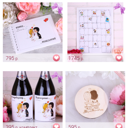
Арт: shtu_0097
Арт: rush_0023
795
1745
р.
р.
Книга пожеланий "Love is"
Свадебная гостевая рамка
"Love is"
Арт: alb_0108
Арт: alb_0029
395
595
р. комплект
р.