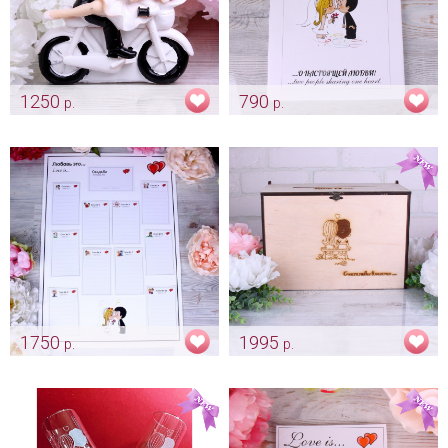
1250
790
р.
р.
Фигурка на торт «Love is - на
Папка "Love is" - новый
мотоцикле»
формат свидетельства А4
Арт: trt_0152
Арт: pap_0033
1750
1995
р.
р.
План рассадки гостей "Love
Судучок "Love is..."
is"
Арт: sun_0171
Арт: ras_0011