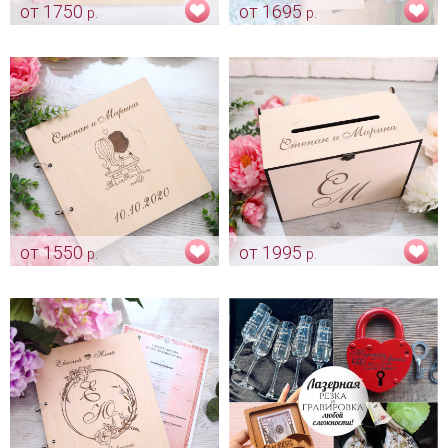
от 1750
от 1695
р.
р.
Дерево пожеланий с именами
Винная церемония с именами
жениха и невесты
молодоженов "Синие
анемоны"
Арт: alb_0150
Арт: shtu_0211
от 1550
от 1995
р.
р.
Книга пожеланий "Love is" с
Сундучок для денег - с
вашими именами и датой
персональной гравировкой
свадьбы
Арт: indv_0005
Арт: indv_0004