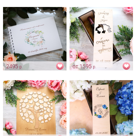
колец с вашими именами
каждый символ гравировки
Арт: Indv_0049
Коробка для бутылки на
свадьбу по индивидуальным
размерам
Арт: indv_0023
2495
от 1595
р.
р.
Альбом для пожеланий
Винная церемония -
"Jasmine" с персонализацией
персонализация "To the
moon and back"
Арт: indv_0016
Арт: shtu_0208