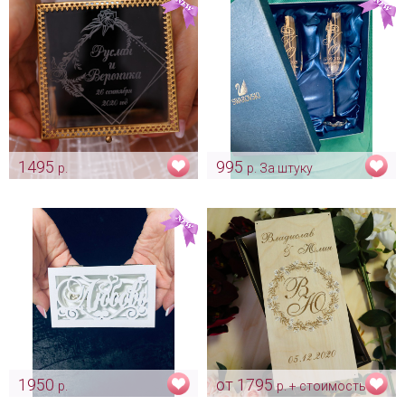
1495
995
р.
р. За штуку
Индивидуальная гравировка
Гравировка на бокалах
на крышке флорариуме
сваровски Swarovski
Арт: indv_0002
Арт: Indv_0046
1950
от 1795
р.
р. + стоимость
Белоснежная шкатулка для
персонализации 25 руб. за