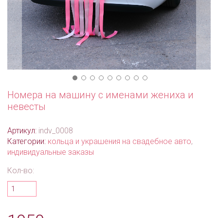
Номера на машину с именами жениха и
невесты
Артикул:
indv_0008
Категории:
кольца и украшения на свадебное авто
,
индивидуальные заказы
Кол-во: