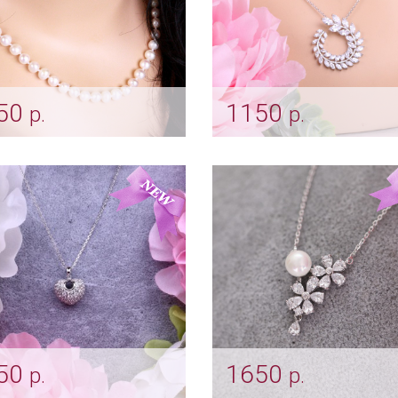
50
1150
р.
р.
чужная нить для
Подвеска "Веточка" sil
есты
Арт: ser_0054
er_0053
50
1650
р.
р.