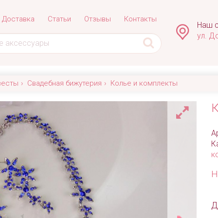
Доставка
Статьи
Отзывы
Контакты
Наш с
ул. Д
весты
Свадебная бижутерия
Колье и комплекты
К
А
К
к
Н
Д