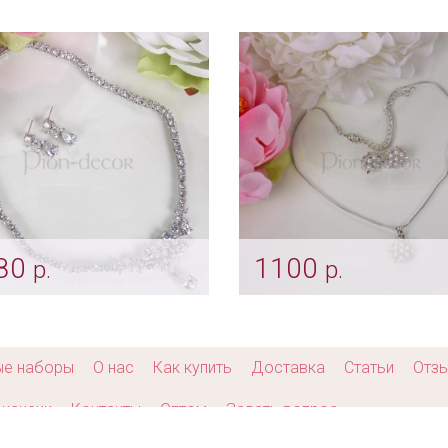
коновая подвеска
Цирконовая подвеска
rt» с цепочкой
"Цветочная ассиметри
er_0058
Арт: ser_0371
80
1100
р.
р.
лект «Maria» с
Мини-комплект
конами
«Жемчужинка»
er_0504
Арт: ser_0383
ые наборы
О нас
Как купить
Доставка
Статьи
Отз
кансии
Контакты
Оптом
Задать вопрос