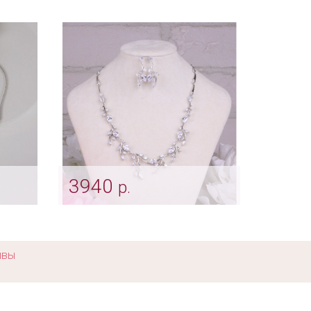
Колье с серьгами "Princess"
я"
Арт: ser_0064
3940
р.
Комплект «Aimee»
Арт: ser_0385
ывы