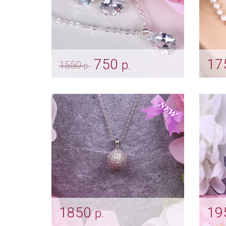
750
17
р.
1550
р.
Серьги и кулон с цирконами
Жем
"Rain"
нев
Арт: ser_0513
Арт: s
1850
19
р.