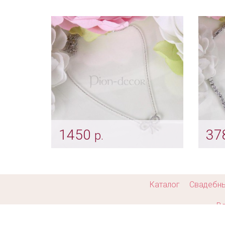
Цирконовая подвеска «Ball»
Цир
с цепочкой
«Hea
Арт: ser_0057
Арт: s
1450
37
р.
«Tiffany» подвеска с
Комп
цирконами
цир
Арт: ser_0503
Арт: s
Каталог
Свадебн
Ва