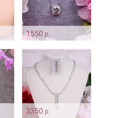
1550
р.
ver
Цирконовая подвеска
«Иллюзион» с цепочкой
Арт: ser_0055
3350
р.