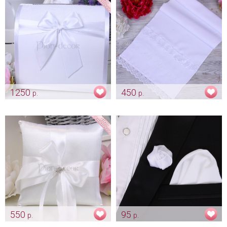
1250
450
р.
р.
Сундучок для подарков
Белый рушник "Хлеб да соль"
«Белый»
Арт: rush_0008
Арт: sun_0006
550
95
р.
р.
Подушка «Bright»
Бутоньерка жениха