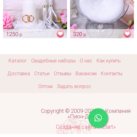
1250
320
р.
р.
Домашний очаг
Кипельно белый сверкающий
"Обручальные кольца" -
песок
белые
Арт: pes_0044
Арт: svch_0116
Каталог
Свадебные наборы
О нас
Как купить
Доставка
Статьи
Отзывы
Вакансии
Контакты
Оптом
Задать вопрос
Copyright © 2009-2026 гг. Компания
«Пион-Декор»
Создание сайта - «Elart»