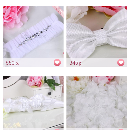
"Атласная розочка -
Арт: pod_0186
белоснежная"
Арт: gr_0221
650
345
р.
р.
Подвязка «Ballerina»
Белая бабочка для жениха
белоснежная
Арт: gr_0037
Арт: podv_0170 белоснежная