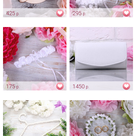
425
295
р.
р.
Свадебная подставочка
Подвязка "Queen" - белая
"Вместе навсегда" белая
Арт: podv_0011
Арт: pod_0019
175
1450
р.
р.
Белая подвязка "Classic"
Клатч «Classic» белый
Арт: podv_0003
Арт: klch_0115