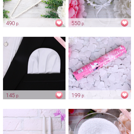
490
550
р.
р.
Жемчужная вешалка для
Кружевное блюдечко
платья
«Белоснежная роза»
Арт: mel_0072_белый
Арт: pod_0055
145
199
р.
р.
Платочек для жениха
Конфетти «Белые сердечки» -
"Белоснежный"
хлопушка
Арт: gr_0206
Арт: shtu_0073