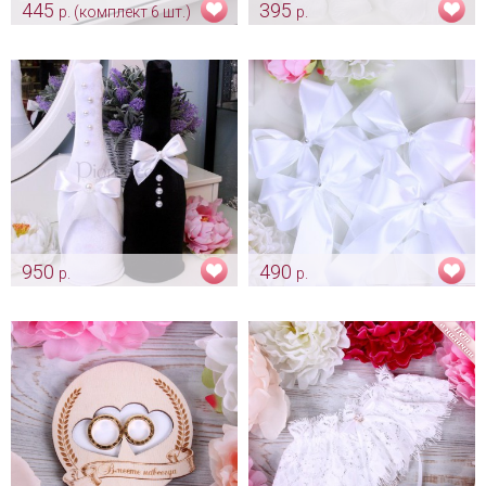
445
395
р. (комплект 6 шт.)
р.
Белые кулечки для лепестков
Белые лепестки роз (300 шт.)
Арт: kor_0060
Арт: kor_0043
950
490
р.
р.
Бархатные чехольчики «Love»
Белые банты
белые
Арт: avt_0079
Арт: sham_0144