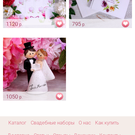
1120
795
р.
р.
Схема рассадки гостей на
Свадебный альбом для
свадьбу "Пион-Декор"
пожеланий "Пион-Декор"
Арт: ras_0005
Арт: alb_0039
1050
р.
Фигурка «Мультяшки с
бокалами»
Арт: trt_0083
Каталог
Свадебные наборы
О нас
Как купить