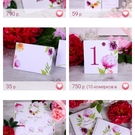
790
59
р.
р.
Обложка для свидетельства
Свадебное приглашение
"Пион-Декор"
"Пион-Декор"
Арт: pap_0008
Арт: pr_0072
35
750
р.
р. (10 номерков в
Персональная банкетная
комплекте)
карточка для гостя "Пион-
Номерок на стол "Пион-
Декор"
Декор" для рассадки гостей
Арт: card_0046
Арт: card_0005