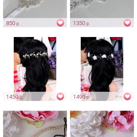
850
1350
р.
р.
Полоска на голову
Мягкая диадема-полоска
«Звездочка»
«Пионы»
Арт: diad_0271
Арт: diad_0273
1450
1490
р.
р.
Веночек «Sprigs» gold
Веночек «Flowers»
Арт: diad_0435
Арт: diad_0438