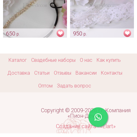
650
950
р.
р.
Мягкая диадема-полоска
Кружевная повязка на
«Кубики» gold
голову «Гэтсби»
Арт: diad_0369
Арт: diad_0391
Каталог
Свадебные наборы
О нас
Как купить
Доставка
Статьи
Отзывы
Вакансии
Контакты
Оптом
Задать вопрос
Copyright © 2009-2026 гг. Компания
«Пион-Декор»
Создание сайта - «Elart»