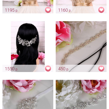
1195
1160
р.
р.
Мягкий веночек для невесты
Веточки для прически
"Slow"
невесты "Crystals"
Арт: diad_0019
Арт: diad_0045
1550
450
р.
р.
Повязка-ободок с
Полоска на голову «Crystal»
кристалликами
Арт: diad_0221
Арт: diad_0132