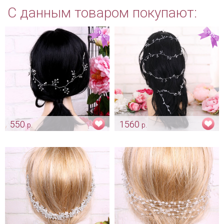
С данным товаром покупают:
550
1560
р.
р.
Веточка из страз "Silver"
Мягкая длинная веточка «Air»
Арт: diad_0018
Арт: diad_0366