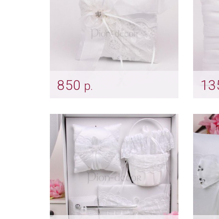
850
13
р.
Подушечка для колец с
Бела
кружевом
обр
Арт: pod_0016
Арт: 