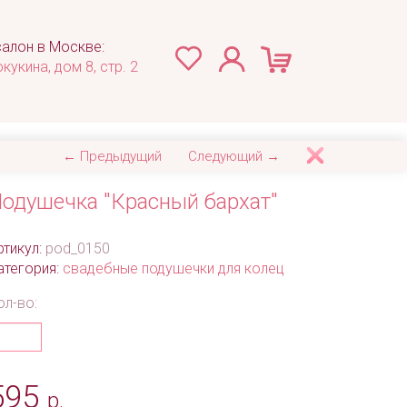
алон в Москве:
окукина, дом 8, стр. 2
← Предыдущий
Следующий →
одушечка "Красный бархат"
ртикул:
pod_0150
атегория:
свадебные подушечки для колец
ол-во:
595
р.