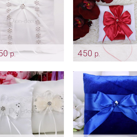
50
450
р.
р.
я подушечка под
Подушечка "Марсала"
учальные кольца
Арт: pod_0036
pod_0024