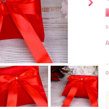
В
Д
О