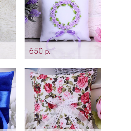
650
р.
Подушечка "Лавандовый
сад"
Арт: pod_0097