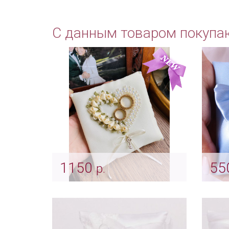
С данным товаром покупа
1150
55
р.
Подушечка цвета айвори
Под
"Domenica"
«Гол
Арт: pod_0026
Арт: 