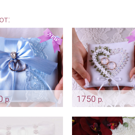
ют:
0
1750
р.
р.
ушечка для колец
Подушка «Розарий» бе
убые кружева»
Арт: pod_0149
pod_0086