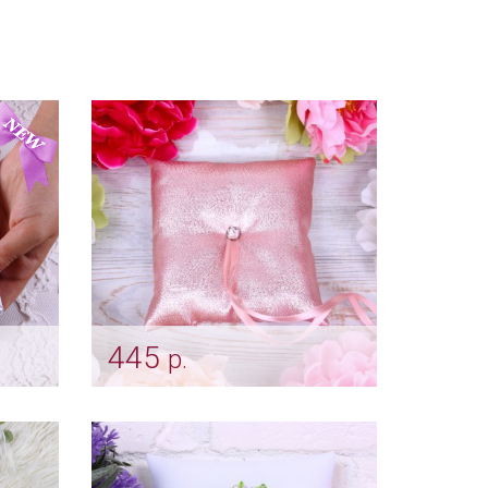
445
р.
лая
Подушечка для колец "Rose
shine"
Арт: pod_0005