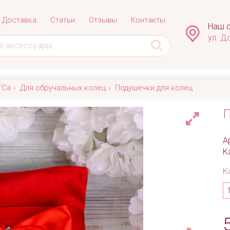
Доставка
Статьи
Отзывы
Контакты
Наш с
ул. Д
ГСа
Для обручальных колец
Подушечки для колец
П
А
К
К