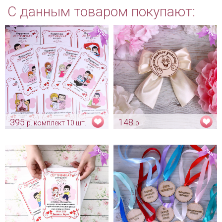
С данным товаром покупают:
395
148
р. комплект 10 шт.
р.
Комплект сертификатов для
Орден на подарок гостю «За
подарков на конкурсы "Love
активное участие»
is"
Арт: shtu_0030
Арт: shtu_0020