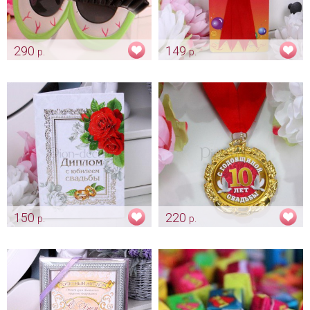
290
149
р.
р.
Очки «Angry»
Орден «Лучшая бабушка»
Арт: fot_0033
Арт: shtu_0192
150
220
р.
р.
Диплом «К юбилею свадьбы»
Медаль «10 лет свадьбы»
Арт: shtu_0197
Арт: shtu_0198