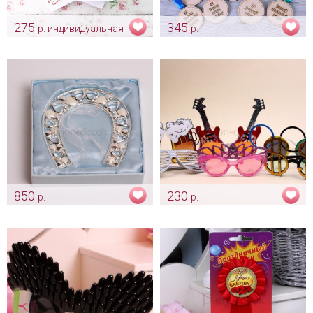
275
345
р. индивидуальная
р.
штука
Смешные медальки «Для
победителей конкурсов»
Комплект сертификатов для
Арт: shtu_0200
конкурсов «Love is»
индивидуальный дизайн
Арт: shtu_0199
850
230
р.
р.
Свадебная подкова
Очки для фотосессии
Арт: shtu_0028
Арт: shtu_0052