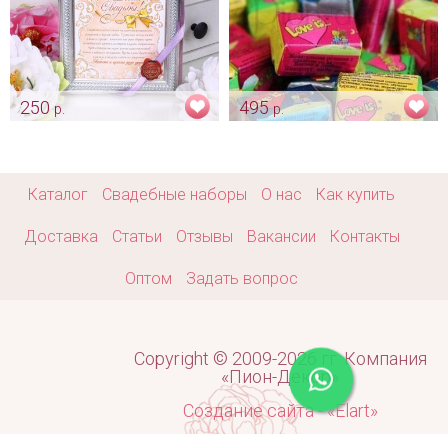
250
495
р.
р.
Диплом в подарок
Жевательная резинка "Love
молодоженам
is..."
Арт: shtu_0205
Арт: bon_0012
Каталог
Свадебные наборы
О нас
Как купить
Доставка
Статьи
Отзывы
Вакансии
Контакты
Оптом
Задать вопрос
Copyright © 2009-2026 гг. Компания
«Пион-Декор»
Создание сайта - «Elart»