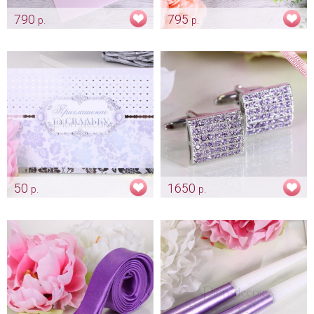
790
795
р.
р.
Папка «Букет» - новый
Книга "Jasmin" для
формат А4
пожеланий гостей
Арт: pap_0180
Арт: alb_0112
50
1650
р.
р.
Приглашение «Лаванда»
Запонки «Million»
Арт: pr_0025
Арт: gr_0167