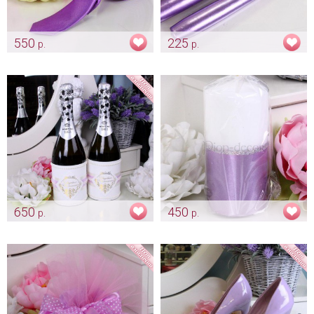
550
225
р.
р.
Галстук-карандаш
Родительские свечи
«Фиолетовый»
«Lavander»
Арт: gr_0158
Арт: svch_0213
650
450
р.
р.
Комплект тубусов на бутылки
Свеча для очага «Lavander»
«Lavander»
Арт: svch_0214
Арт: sham_0192