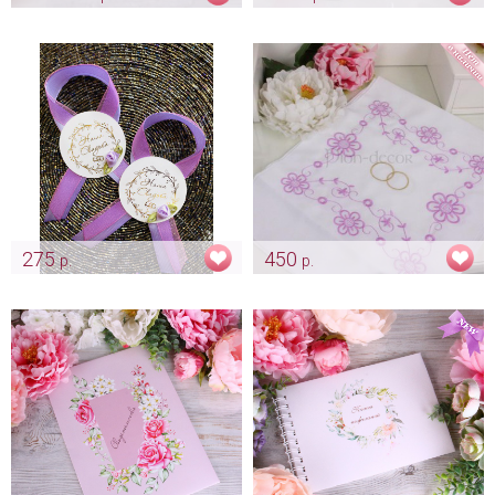
Коробка для конвертов
Богемские бокалы
«Узоры»
«Лавандовое кружево»
Арт: sun_0174 лавандовый
Арт: bok_0184
275
450
р.
р.
Комплект лент на
Рушник «Лавандовые ветви»
шампанское «Лаванда»
Арт: rush_0110
Арт: sham_0132