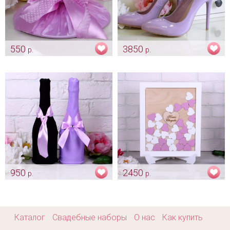
550
3850
р.
р.
Лавандовая тарелочка для
Лодочки «Lavanda»
битья
Арт: obv_0261
Арт: shtu_0109
950
2450
р.
р.
Стрейчевые чехлы на бутылки
Рамка пожеланий
"Лаванда"
"Лавандовая сирень"
Арт: sham_0095
Арт: alb_0027
Каталог
Свадебные наборы
О нас
Как купить