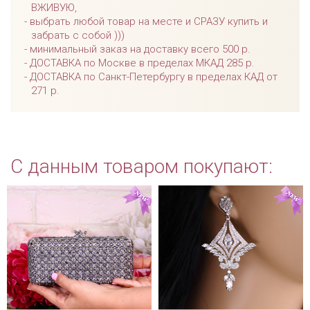
ВЖИВУЮ,
выбрать любой товар на месте и СРАЗУ купить и
забрать с собой )))
минимальный заказ на доставку всего 500 р.
ДОСТАВКА по Москве в пределах МКАД 285 р.
ДОСТАВКА по Санкт-Петербургу в пределах КАД от
271 р.
С данным товаром покупают: