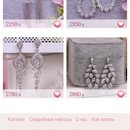
2250
2550
р.
р.
Серьги «Иллюзион» с
Свадебные серьги с
цирконами
цирконами «Sindy»
Арт: ser_0364
Арт: ser_0459
2780
2880
р.
р.
Серьги с цирконами «Claudia»
Серьги с цирконами «Alba»
Арт: ser_0474
Арт: ser_0486
Каталог
Свадебные наборы
О нас
Как купить