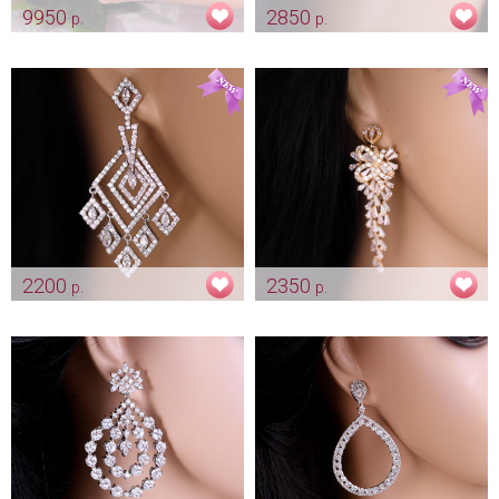
9950
2850
р.
р.
Эксклюзивный клатч "Mia -
Серьги «Восточная сказка»
Lavander" на выпускной бал
Арт: ser_0092
Арт: klch_0083
2200
2350
р.
р.
Серьги «Ромбики» цирконы
Серьги «Бантики» золотистые
цирконы
Арт: ser_0093
Арт: ser_0148