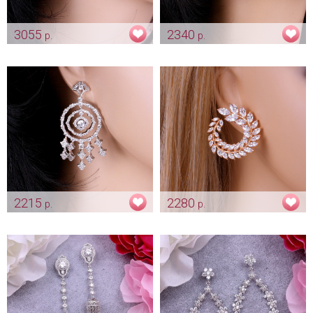
3055
2340
р.
р.
Серьги "Утонченные веточки"
Элегантные серьги "Sea"
Арт: ser_0007
Арт: ser_0014
2215
2280
р.
р.
Восточные сияющие серьги
Серьги «Афродита»
"Irma"
золотистые
Арт: ser_0018
Арт: ser_0302