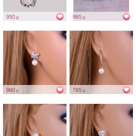
950
985
р.
р.
Капельки
Клипсы «Жемчуг»
Арт: ser_0110
Арт: ser_0244
980
785
р.
р.
Серьги «Бантик с жемчугом»
Серьги «White pearl»
золотистые
Арт: ser_0245
Арт: ser_0266