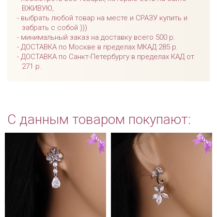
ВЖИВУЮ,
выбрать любой товар на месте и СРАЗУ купить и
забрать с собой )))
минимальный заказ на доставку всего 500 р.
ДОСТАВКА по Москве в пределах МКАД 285 р.
ДОСТАВКА по Санкт-Петербургу в пределах КАД от
271 р.
С данным товаром покупают: