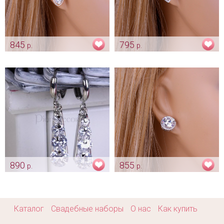
845
795
р.
р.
Серьги «Афелия» золотистые
Серьги «Афелия»
серебристые
Арт: ser_0300
Арт: ser_0322
890
855
р.
р.
Серьги с цирконами «Goccia»
Серьги «Isabella» с цирконами
Арт: ser_0444
Арт: ser_0455
Каталог
Свадебные наборы
О нас
Как купить