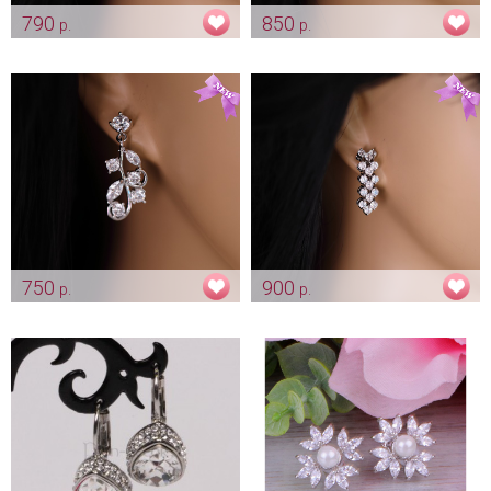
790
850
р.
р.
Серьги «Капельки» цирконы
Серьги "Лилия" цирконы
Арт: ser_0086
Арт: ser_0091
750
900
р.
р.
Серьги «Завитки» цирконы
Серьги «Annet» цирконы
Арт: ser_0116
Арт: ser_0421