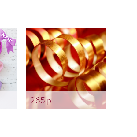
265
р.
Лента для шаров
Арт: ukr_0008