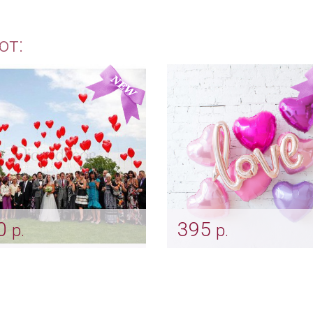
ют:
0
395
р.
р.
душные шары красные
Надувное слово "Love"
дечки
Арт: ukr_0037
ukr_0006_красный