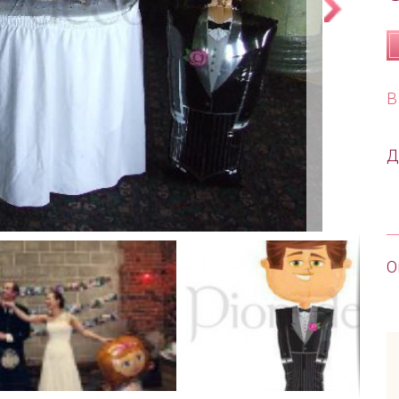
В
Д
О