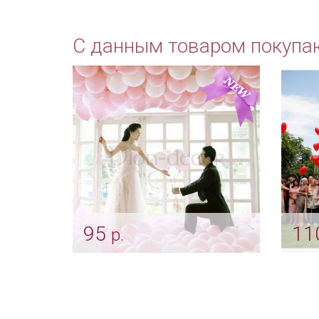
С данным товаром покупа
95
11
р.
Розовые шары для декора
Воз
сер
Арт: ukr_0004_розовый
Арт: 