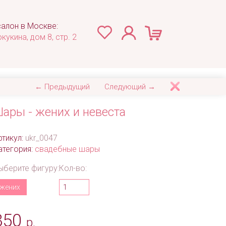
алон в Москве:
окукина, дом 8, стр. 2
← Предыдущий
Следующий →
ары - жених и невеста
ртикул:
ukr_0047
атегория:
свадебные шары
ыберите фигуру:
Кол-во:
жених
850
р.