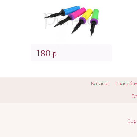
180
р.
Насос для надувания
воздушных шаров
Арт: ukr_0009
Каталог
Свадебн
Ва
Cop