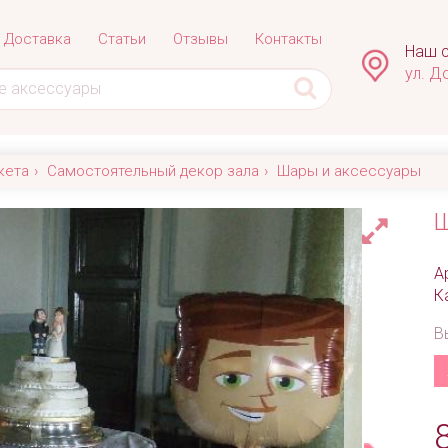
Доставка
Статьи
Отзывы
Контакты
Наш с
ул. Д
кета
Самостоятельный декор зала
Шары и аксессуары
Ш
А
К
В