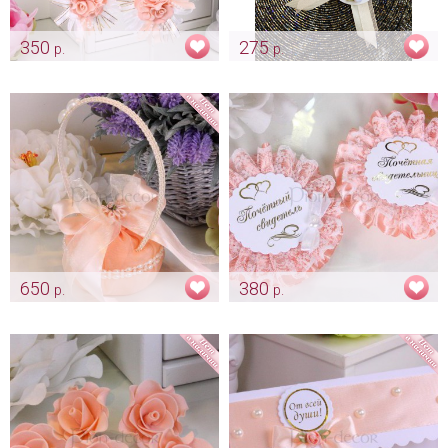
350
275
р.
р.
Украшение «Персиковое
Комплект лент на
настроение»
шампанское «Персик»
Арт: bok_0289
Арт: sham_0138
650
380
р.
р.
Корзиночка для колец
Комплект для свидетелей
«Персик»
«Кружевной» цвет персик
Арт: pod_0201
Арт: shtu_0190 персик