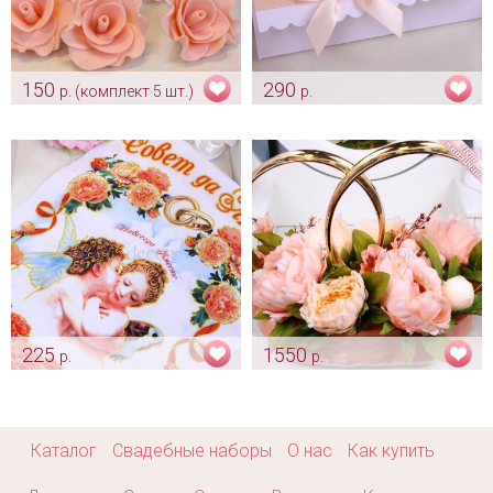
150
290
р. (комплект 5 шт.)
р.
Кружевные цветочки - персик
Конверт «Персик»
Арт: ukr_0119
Арт: pr_0043
225
1550
р.
р.
Рушник «Пара ангелков» для
Украшение «Персиковые
встречи молодоженов
пионы»
Арт: rush_0157
Арт: avt_0159
Каталог
Свадебные наборы
О нас
Как купить