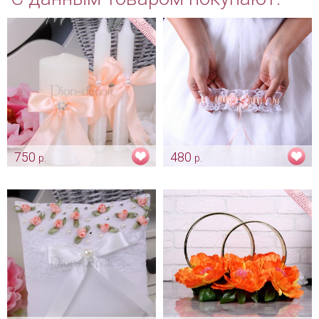
750
480
р.
р.
Комплект свечей
Цветные кружевные подвязки
«Персиковый»
«Персик»
Арт: svch_0186
Арт: podv_0115 персик