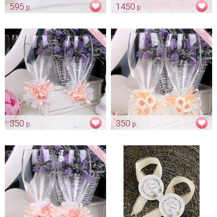
595
1450
р.
р.
Подушечка «Персиковая»
Украшение на авто
«Оранжевые анемоны»
Арт: pod_0240
Арт: avt_0129
350
350
р.
р.
Украшение «Персик»
Украшение «Нежный персик»
Арт: bok_0284
Арт: bok_0285