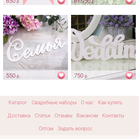
650
от 950
р.
р.
Растяжка «Любовь»
Фамилия молодоженов на
заказ
Арт: fot_0115
Арт: fot_0129
550
750
р.
р.
«Семья» для фото
Кружевной «Wedding» для
фото
Арт: fot_0077
Арт: fot_0083
Каталог
Свадебные наборы
О нас
Как купить
Доставка
Статьи
Отзывы
Вакансии
Контакты
Оптом
Задать вопрос