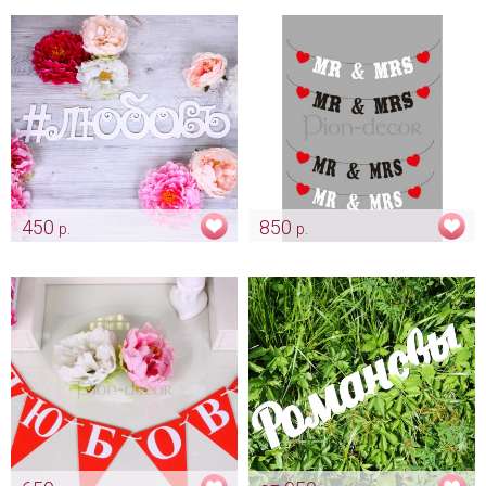
персонализация - лазерная
фотосессии и декора
резка на заказ
площадки.
Арт: fot_0093
Арт: fot_0013
450
850
р.
р.
Хештег Любовь
Mr & Mrs для фотосессии
Арт: fot_0014
Арт: fot_0019