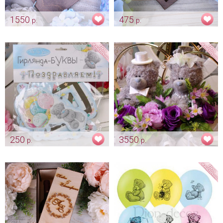
1550
475
р.
р.
Альбом для пожеланий "Me to
Блюдце для колец "Сердечко
you"
Me to you"
Арт: alb_0006
Арт: pod_0069
250
3550
р.
р.
Гирлянда Me to you
Украшение «Me to you»
лаванда
Арт: ukr_0066
Арт: avt_0114