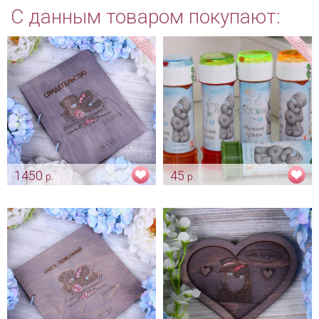
С данным товаром покупают:
1450
45
р.
р.
Деревянная папка "Me to you"
Бонбоньерка - Me to you -
для свидетельства
пузыри
Арт: pap_0205
Арт: bon_0026