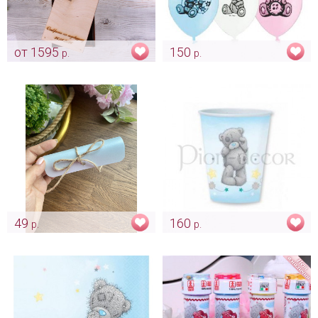
от 1595
150
р.
р.
Винная церемония -
Шары «Me to you»
индивидуальный дизайн
Арт: ukr_0043
Арт: ukr_0025
49
160
р.
р.
Свиток "Голубой перламутр"
Стаканчики для прогулки Me
для винной церемонии
to you
Арт: bon_0009
Арт: ukr_0027