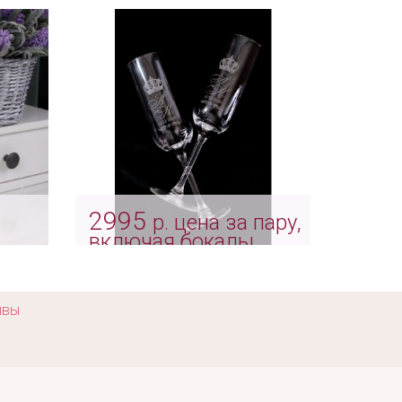
Арт: bok_0110
2995
р. цена за пару,
включая бокалы
Свадебные бокалы с
индивидуальной
гравировкой "Queen"
ывы
Арт: indv_0010