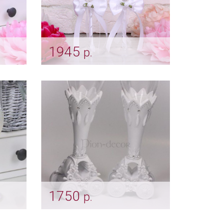
1945
р.
ural"
Фужеры свадебные "Розарий
- белые"
Арт: bok_0012
1750
р.
Бокалы «Кареты»