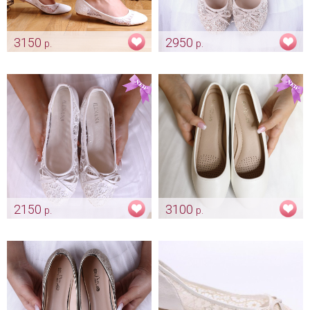
3150
2950
р.
р.
Молочные балетки "С
Свадебные балетки с бантом
цветами"
"Кружевные" айвори
Арт: obv_0057
Арт: obv_0061
2150
3100
р.
р.
Белые кружевные балеточки
Балетки "Classic"
Арт: obv_0088
Арт: obv_0335