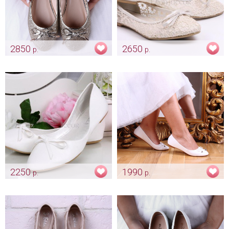
2850
2650
р.
р.
Балетки "Shine" золото
Балетки кружево айвори
Арт: obv_0033
Арт: obv_0039
2250
1990
р.
р.
Балетки «Белые» -
Балетки «Крокодильчики»
большемерки
Арт: obv_0164
Арт: obv_0144