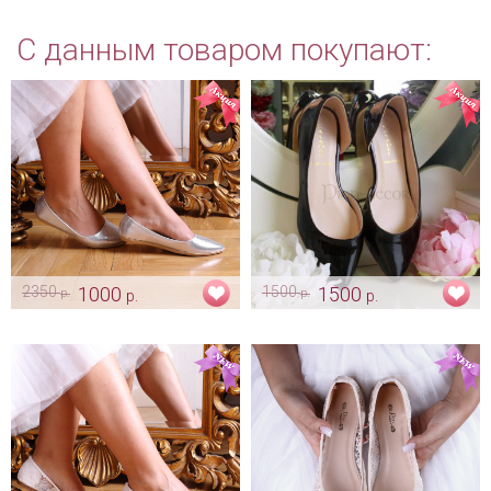
С данным товаром покупают:
2350
1000
1500
1500
р.
р.
р.
р.
Серебряные балетки «Silver»
Балетки «Grazie» - черный лак
для невесты
Арт: obv_0275
Арт: obv_0329