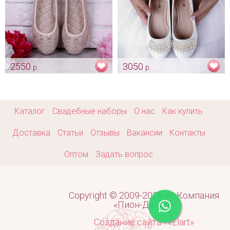
2550
3050
р.
р.
Балетки «Балерина» айвори
Балетки «Жемчуг» белые
Арт: obv_0167
Арт: obv_0327
Каталог
Свадебные наборы
О нас
Как купить
Доставка
Статьи
Отзывы
Вакансии
Контакты
Оптом
Задать вопрос
Copyright © 2009-2026 гг. Компания
«Пион-Декор»
Создание сайта - «Elart»