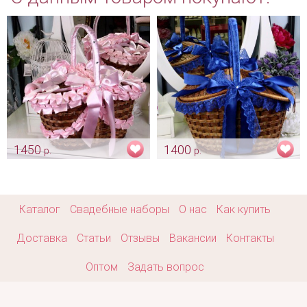
1450
1400
р.
р.
Корзинка для пикника и
Корзина для пикника
фотосессии с нежно
«Индиго»
розовый лентой
Арт: kor_0064
Арт: kor_0003 розовый
Каталог
Свадебные наборы
О нас
Как купить
Доставка
Статьи
Отзывы
Вакансии
Контакты
Оптом
Задать вопрос