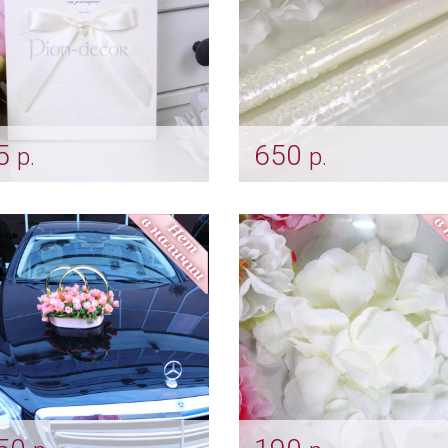
5
650
р.
р.
глашение ручной работы
Родительские свечи
урный конверт»
«Кружево» айвори
r_0058
Арт: svch_0201