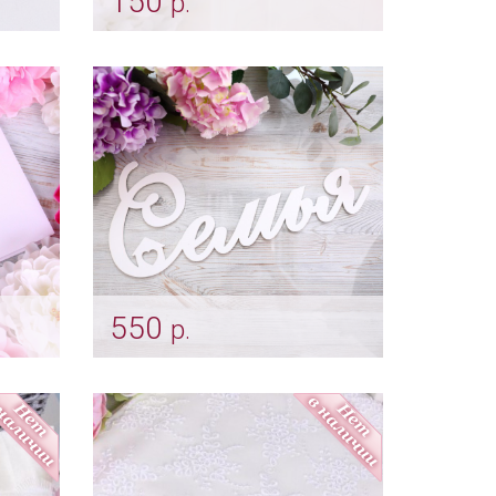
150
р.
йвори
Шуточные «Дипломы» для
родственников
Арт: shtu_0150
550
р.
«Семья» для фото
Арт: fot_0077