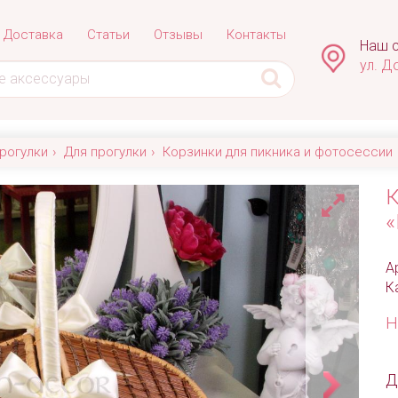
Доставка
Статьи
Отзывы
Контакты
Наш с
ул. Д
рогулки
Для прогулки
Корзинки для пикника и фотосессии
К
«
А
К
Н
Д