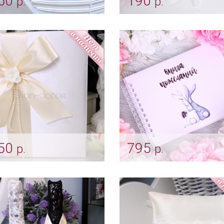
50
190
р.
р.
ба на авто «Крем»
Лепестки роз цвета а
(300 шт.)
vt_0155
Арт: kor_0019
50
795
р.
р.
а с бантом цвета
Альбом с для теплых
ори
пожеланий "Зайчишки"
pap_0040
Арт: alb_0025