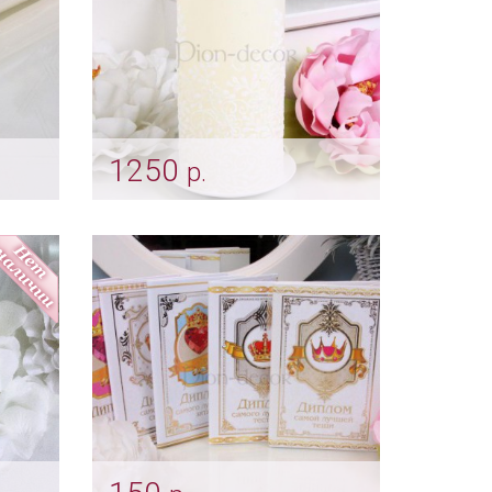
1250
р.
Мерцающая свеча
«Кружево» айвори
Арт: svch_0200