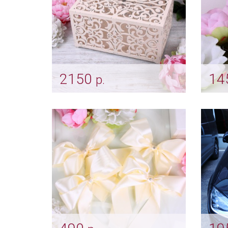
2150
14
р.
Коробка для конвертов
При
«Узоры»
«Аж
Арт: sun_0174 айвори
Арт: p