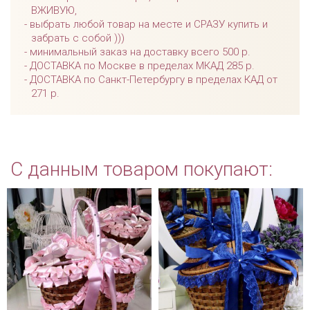
ВЖИВУЮ,
выбрать любой товар на месте и СРАЗУ купить и
забрать с собой )))
минимальный заказ на доставку всего 500 р.
ДОСТАВКА по Москве в пределах МКАД 285 р.
ДОСТАВКА по Санкт-Петербургу в пределах КАД от
271 р.
С данным товаром покупают: