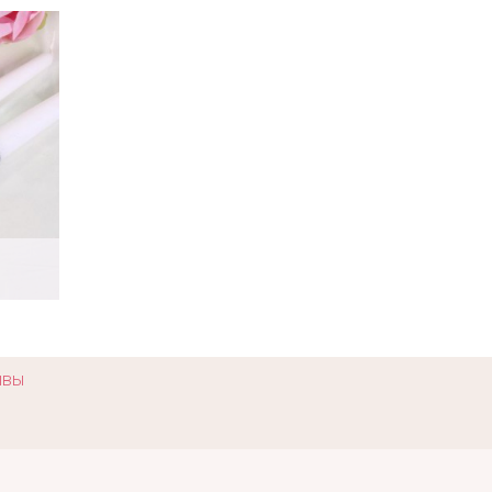
«Индиго»
Арт: svch_0195
ывы