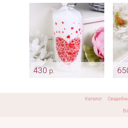
Арт: svch_0027
Арт: s
430
65
р.
Очаг «Пылающее сердце»
Боль
«Цв
Арт: svch_0197
Арт: s
Каталог
Свадебн
Ва