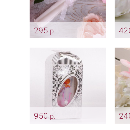
295
42
р.
Родительские свечи "Classic"
Све
Арт: svch_0002
Арт: s
950
24
р.
Семейный очаг.
Свад