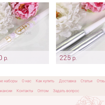
vch_0004R
Арт: svch_0138
0
225
р.
р.
шая венчальная свеча
Родительские свечи
еты»
«Серебро»
vch_0205
Арт: svch_0211
ые наборы
О нас
Как купить
Доставка
Статьи
Отз
кансии
Контакты
Оптом
Задать вопрос