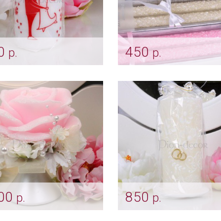
0
450
р.
р.
ча «Мультяшки»
Комплект свечей - роз
vch_0133
Арт: svch_0005
00
850
р.
р.
ебная розовая роза
Свеча «Восточные узо