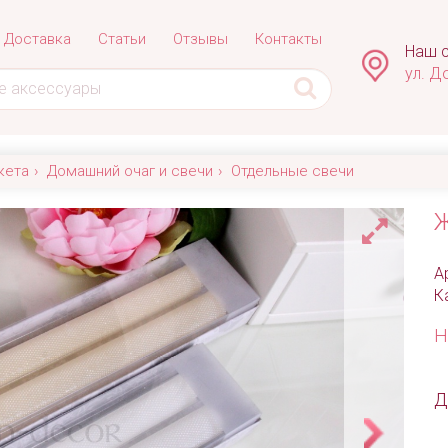
Доставка
Статьи
Отзывы
Контакты
Наш с
ул. Д
кета
Домашний очаг и свечи
Отдельные свечи
Ж
А
К
Н
Д