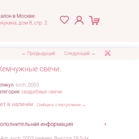
алон в Москве:
окукина, дом 8, стр. 2
← Предыдущий
Следующий →
емчужные свечи.
ртикул:
svch_0003
атегория:
свадебные свечи
ет в наличии
Сообщить о поступлении →
ополнительная информация
Арт: svch_0003 размер: Высота 29,5см.