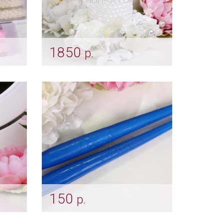
1850
р.
ы
Жемчужная свеча
Арт: svch_0007
150
р.
ры»
Родительские свечи