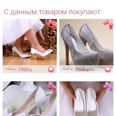
С данным товаром покупают:
4350
1500
4850
3500
р.
р.
р.
р.
Белые свадебные туфли
Туфли кремовые «Сияние»
невесты "Dolce"
Арт: obv_0104
Арт: obv_0016