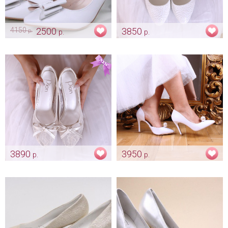
4150
2500
3850
р.
р.
р.
Туфли невесты с бантом
Туфли "С пионовым
«Princess»
рисунком"
Арт: obv_0326
Арт: obv_0050
3890
3950
р.
р.
Туфли «Lace» айвори
Белые свадебные туфли
невесты "Pearl"
Арт: obv_0134
Арт: obv_0006