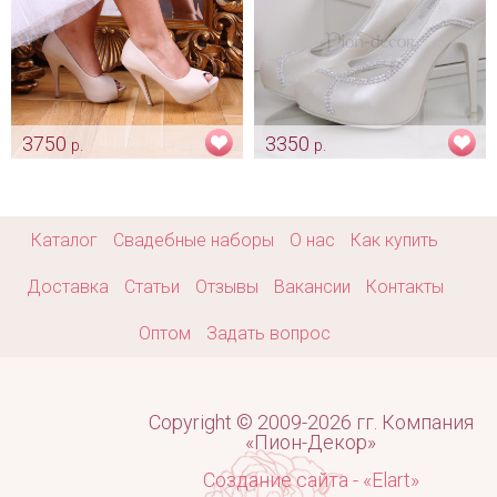
3750
3350
р.
р.
Туфли «Viva» айвори с
Туфли невесты цвета айвори
открытым пальцем
«Леди»
Арт: obv_0319
Арт: obv_0218
Каталог
Свадебные наборы
О нас
Как купить
Доставка
Статьи
Отзывы
Вакансии
Контакты
Оптом
Задать вопрос
Copyright © 2009-2026 гг. Компания
«Пион-Декор»
Создание сайта - «Elart»