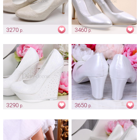
3270
3460
р.
р.
Кремовые туфли «Розочки»
Классические лодочки цвета
айвори
Арт: obv_0089
Арт: obv_0105
3290
3650
р.
р.
Свадебные туфли «Танкетка
Туфли невесты «Classic»
со стразами»
айвори на широком каблуке
Арт: obv_0130
Арт: obv_0131