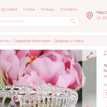
Доставка
Статьи
Отзывы
Контакты
Наш с
ул. Д
весты
Свадебная бижутерия
Диадемы и тиары
Д
А
К
д
К