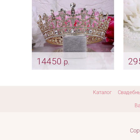
14450
29
р.
Корона «Queen» gold со
Обод
стразами Swarovski
жем
Арт: diad_0056
Арт: d
Каталог
Свадебн
Ва
Cop