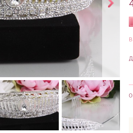
В
Д
О