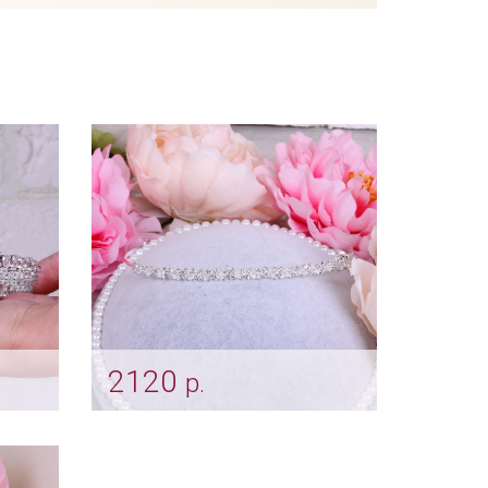
2120
р.
con"
Тиара «Лилия»
Арт: diad_0035