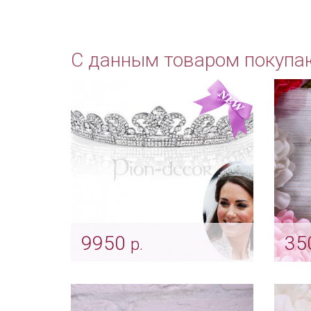
С данным товаром покупа
9950
35
р.
Диадема «Кейт Миддлтон»
Тиар
со стразами Swarovski
"Зол
Арт: diad_0131
Арт: d