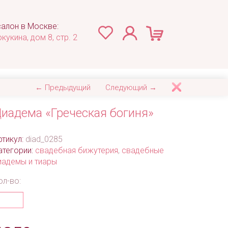
алон в Москве:
окукина, дом 8, стр. 2
← Предыдущий
Следующий →
иадема «Греческая богиня»
ртикул:
diad_0285
атегории:
свадебная бижутерия
,
свадебные
иадемы и тиары
ол-во: