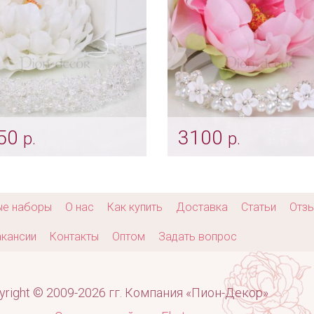
50
3100
р.
р.
ок «Хрусталь с
Ободок «Corona»
чужинкой»
Арт: diad_0383
iad_0379
ые наборы
О нас
Как купить
Доставка
Статьи
Отз
кансии
Контакты
Оптом
Задать вопрос
yright © 2009-2026 гг. Компания «Пион-Декор»